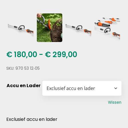
Prijsklasse:
€
180,00
-
€
299,00
€ 180,00
tot
SKU:
970 53 12‑05
€ 299,00
Accu en Lader
Wissen
Exclusief accu en lader