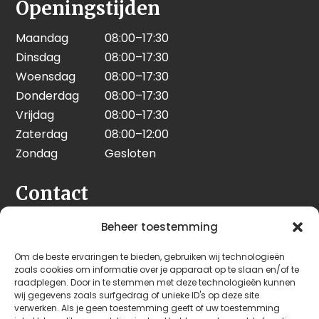
Openingstijden
Maandag
08:00–17:30
Dinsdag
08:00–17:30
Woensdag
08:00–17:30
Donderdag
08:00–17:30
Vrijdag
08:00–17:30
Zaterdag
08:00–12:00
Zondag
Gesloten
Contact
Seeleman & Hoogendoorn
Beheer toestemming
Nijverheidsweg 7
Om de beste ervaringen te bieden, gebruiken wij technologieën
3628 GD Kockengen
zoals cookies om informatie over je apparaat op te slaan en/of te
Nederland
raadplegen. Door in te stemmen met deze technologieën kunnen
wij gegevens zoals surfgedrag of unieke ID's op deze site
verwerken. Als je geen toestemming geeft of uw toestemming
+31 (0)346 242 114