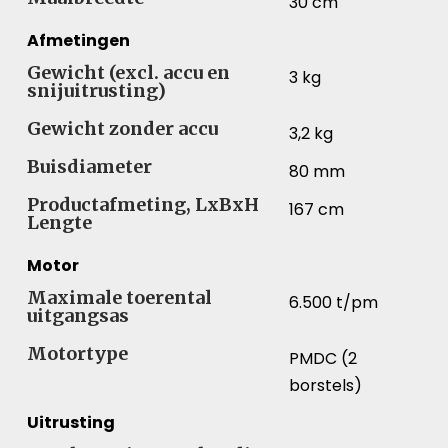
30 cm
Afmetingen
Gewicht (excl. accu en
3 kg
snijuitrusting)
Gewicht zonder accu
3,2 kg
Buisdiameter
80 mm
Productafmeting, LxBxH
167 cm
Lengte
Motor
Maximale toerental
6.500 t/pm
uitgangsas
Motortype
PMDC (2
borstels)
Uitrusting