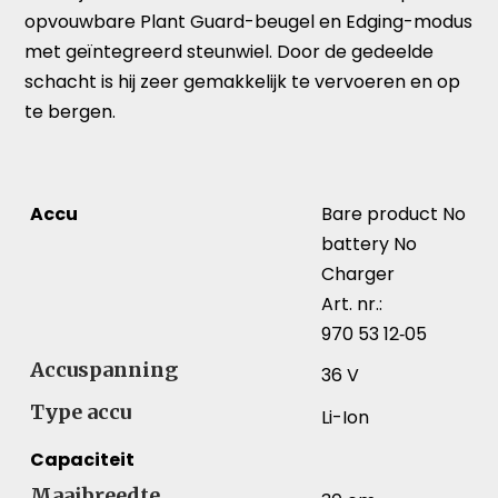
opvouwbare Plant Guard-beugel en Edging-modus
met geïntegreerd steunwiel. Door de gedeelde
schacht is hij zeer gemakkelijk te vervoeren en op
te bergen.
Accu
Bare product No
battery No
Charger
Art. nr.:
970 53 12‑05
Accuspanning
36 V
Type accu
Li-Ion
Capaciteit
Maaibreedte