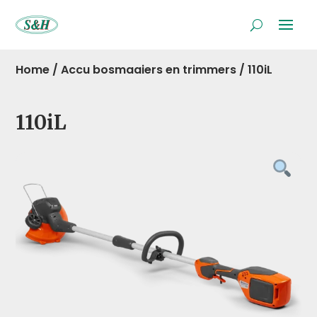
Home
/
Accu bosmaaiers en trimmers
/
110iL
110iL