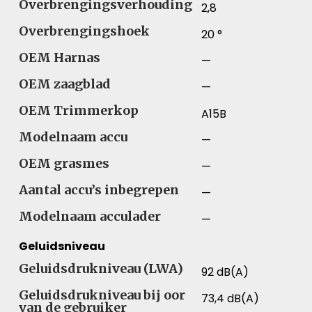
Overbrengingsverhouding
2,8
Overbrengingshoek
20 °
OEM Harnas
—
OEM zaagblad
—
OEM Trimmerkop
A15B
Modelnaam accu
—
OEM grasmes
—
Aantal accu’s inbegrepen
—
Modelnaam acculader
—
Geluidsniveau
Geluidsdrukniveau (LWA)
92 dB(A)
Geluidsdrukniveau bij oor
73,4 dB(A)
van de gebruiker