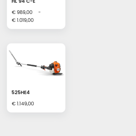
HL 94 C-E
€
989,00
-
Prijsklasse:
€
1.019,00
€ 989,00
tot
€ 1.019,00
525HE4
€
1.149,00