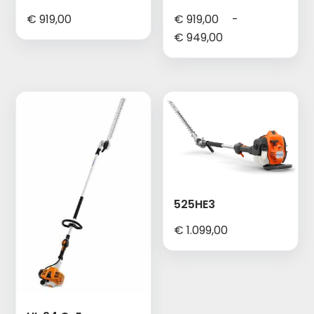
€
919,00
€
919,00
-
Prijsklasse:
€
949,00
€ 919,00
tot
€ 949,00
525HE3
€
1.099,00