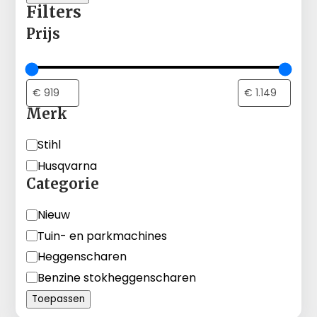
Filters
Prijs
Merk
Merk
Stihl
Husqvarna
Categorie
Categorie
Nieuw
Tuin- en parkmachines
Heggenscharen
Benzine stokheggenscharen
Toepassen