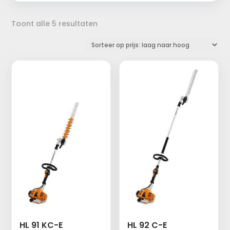
Gesorteerd
Toont alle 5 resultaten
op
prijs:
laag
naar
hoog
HL 91 KC-E
HL 92 C-E