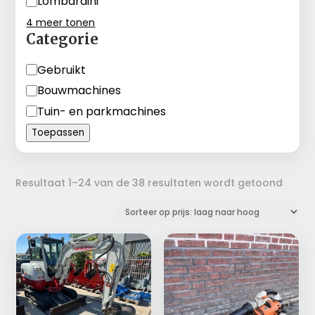
Lombardini
4 meer tonen
Categorie
Categorie
Gebruikt
Bouwmachines
Tuin- en parkmachines
Toepassen
Gesor
Resultaat 1–24 van de 38 resultaten wordt getoond
op
prijs:
laag
naar
hoog