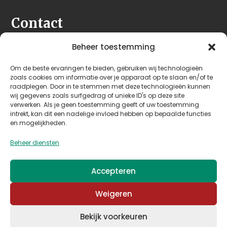
Contact
Seeleman & Hoogendoorn
Beheer toestemming
Nijverheidsweg 7
Om de beste ervaringen te bieden, gebruiken wij technologieën
3628 GD Kockengen
zoals cookies om informatie over je apparaat op te slaan en/of te
Nederland
raadplegen. Door in te stemmen met deze technologieën kunnen
wij gegevens zoals surfgedrag of unieke ID's op deze site
verwerken. Als je geen toestemming geeft of uw toestemming
+31 (0)346 242 114
intrekt, kan dit een nadelige invloed hebben op bepaalde functies
info@seehoo.nl
en mogelijkheden.
Beheer diensten
Accepteren
© 2026 Seeleman & Hoogendoorn - Mede mogelijk
Weigeren
gemaakt door
Arimpex B.V.
Bekijk voorkeuren