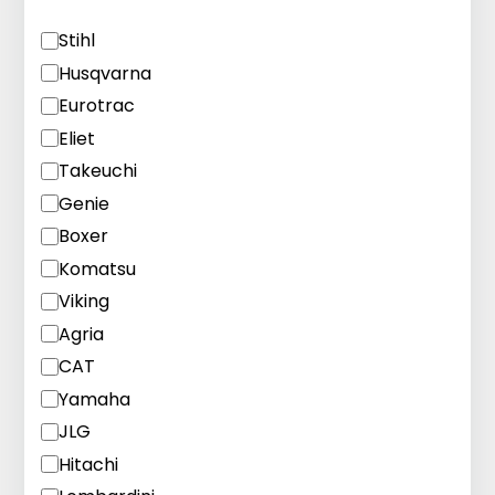
Merk
Stihl
Husqvarna
Eurotrac
Eliet
Takeuchi
Genie
Boxer
Komatsu
Viking
Agria
CAT
Yamaha
JLG
Hitachi