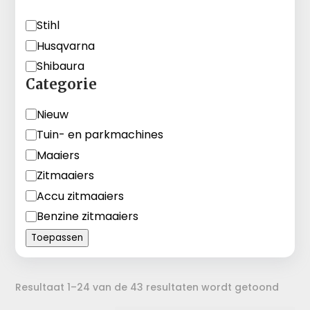
Merk
Stihl
Husqvarna
Shibaura
Categorie
Categorie
Nieuw
Tuin- en parkmachines
Maaiers
Zitmaaiers
Accu zitmaaiers
Benzine zitmaaiers
Toepassen
Gesor
Resultaat 1–24 van de 43 resultaten wordt getoond
op