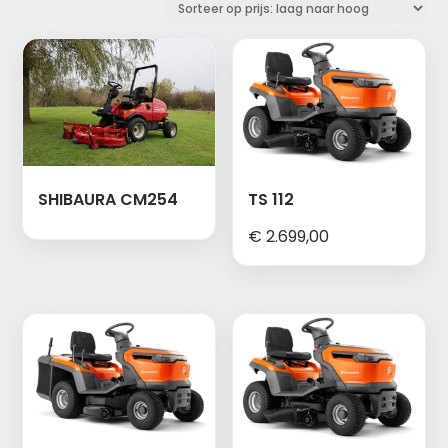
prijs:
laag
naar
hoog
SHIBAURA CM254
TS 112
€
2.699,00