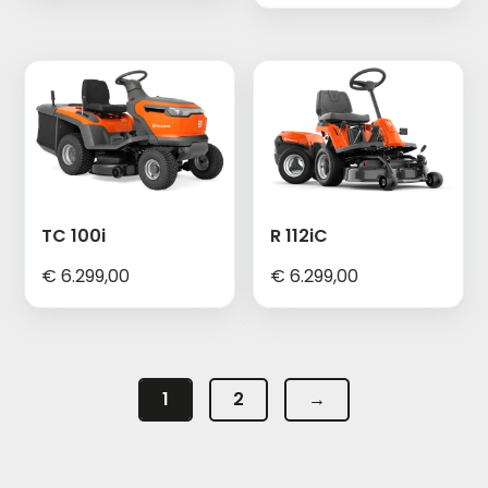
TC 100i
R 112iC
€
6.299,00
€
6.299,00
1
2
→