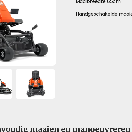
Maaibreedte 85cm
Handgeschakelde maai
envoudig maaien en manoeuvreren