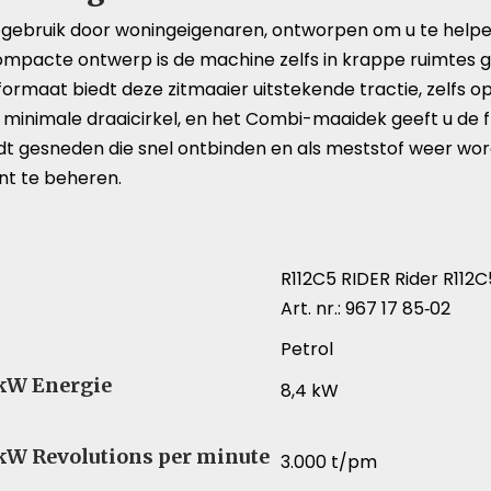
r gebruik door woningeigenaren, ontworpen om u te helpe
compacte ontwerp is de machine zelfs in krappe ruimtes 
formaat biedt deze zitmaaier uitstekende tractie, zelfs o
minimale draaicirkel, en het Combi-maaidek geeft u de fle
ordt gesneden die snel ontbinden en als meststof weer w
nt te beheren.
R112C5 RIDER Rider R112
Art. nr.: 967 17 85‑02
Petrol
 kW Energie
8,4 kW
 kW Revolutions per minute
3.000 t/pm