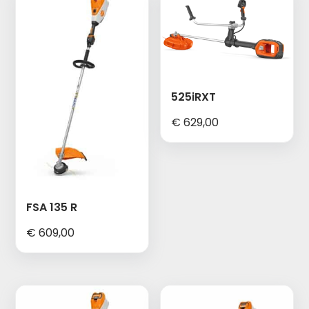
525iRXT
€
629,00
FSA 135 R
€
609,00