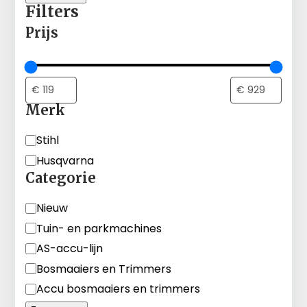
Filters
Prijs
Merk
Merk
Stihl
Husqvarna
Categorie
Categorie
Nieuw
Tuin- en parkmachines
AS-accu-lijn
Bosmaaiers en Trimmers
Accu bosmaaiers en trimmers