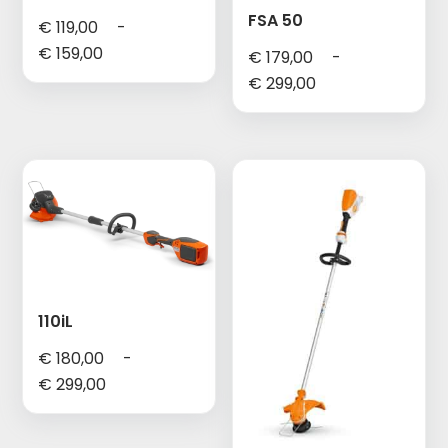
FSA 50
€
119,00
-
Prijsklasse:
€
159,00
€
179,00
-
€ 119,00
Prijsklasse:
€
299,00
tot
€ 179,00
€ 159,00
tot
€ 299,00
110iL
€
180,00
-
Prijsklasse:
€
299,00
€ 180,00
tot