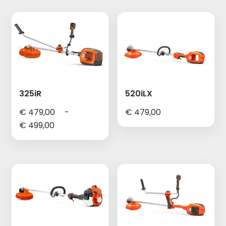
€ 469,00
325iR
520iLX
€
479,00
-
€
479,00
Prijsklasse:
€
499,00
€ 479,00
tot
€ 499,00