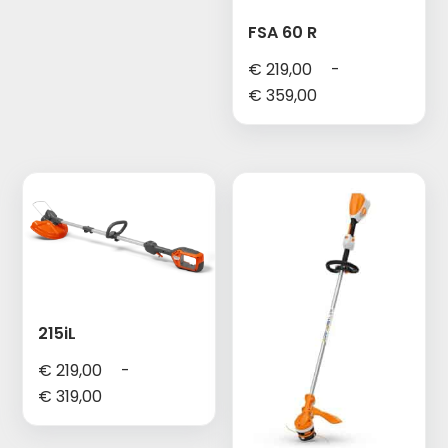
€ 299,00
FSA 60 R
€
219,00
-
Prijsklasse:
€
359,00
€ 219,00
tot
€ 359,00
215iL
€
219,00
-
Prijsklasse:
€
319,00
€ 219,00
tot