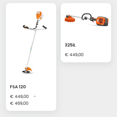
325iL
€
449,00
FSA 120
€
449,00
-
Prijsklasse:
€
469,00
€ 449,00
tot