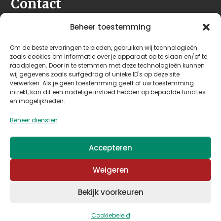
Contact
Seeleman & Hoogendoorn
Beheer toestemming
Nijverheidsweg 7
Om de beste ervaringen te bieden, gebruiken wij technologieën
3628 GD Kockengen
zoals cookies om informatie over je apparaat op te slaan en/of te
Nederland
raadplegen. Door in te stemmen met deze technologieën kunnen
wij gegevens zoals surfgedrag of unieke ID's op deze site
verwerken. Als je geen toestemming geeft of uw toestemming
+31 (0)346 242 114
intrekt, kan dit een nadelige invloed hebben op bepaalde functies
info@seehoo.nl
en mogelijkheden.
Beheer diensten
Accepteren
© 2026 Seeleman & Hoogendoorn - Mede mogelijk
Weigeren
gemaakt door
Arimpex B.V.
Bekijk voorkeuren
Algemene voorwaarden
–
Privacy & cookies
Cookiebeleid