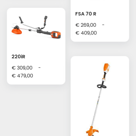
€ 319,00
FSA 70 R
€
269,00
-
Prijsklasse:
€
409,00
€ 269,00
tot
€ 409,00
220iR
€
309,00
-
Prijsklasse:
€
479,00
€ 309,00
tot
€ 479,00