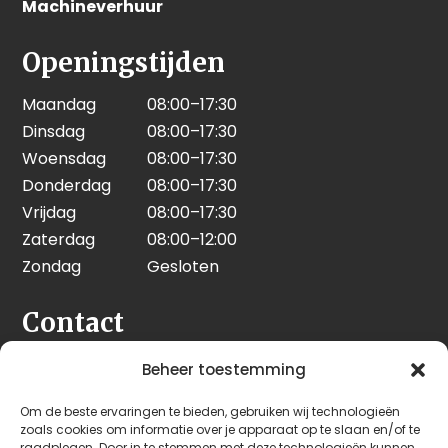
Machineverhuur
Openingstijden
Maandag
08:00–17:30
Dinsdag
08:00–17:30
Woensdag
08:00–17:30
Donderdag
08:00–17:30
Vrijdag
08:00–17:30
Zaterdag
08:00–12:00
Zondag
Gesloten
Contact
Seeleman & Hoogendoorn
Beheer toestemming
Nijverheidsweg 7
Om de beste ervaringen te bieden, gebruiken wij technologieën
3628 GD Kockengen
zoals cookies om informatie over je apparaat op te slaan en/of te
Nederland
raadplegen. Door in te stemmen met deze technologieën kunnen