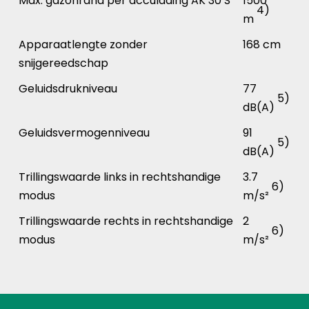
Max. gazonrand per acculading AK 30 S
1500
4)
m
Apparaatlengte zonder
168 cm
snijgereedschap
Geluidsdrukniveau
77
5)
dB(A)
Geluidsvermogenniveau
91
5)
dB(A)
Trillingswaarde links in rechtshandige
3.7
6)
modus
m/s²
Trillingswaarde rechts in rechtshandige
2
6)
modus
m/s²