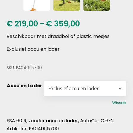
Prijsklasse:
€
219,00
-
€
359,00
€ 219,00
Beschikbaar met draadbol of plastic mesjes
tot
€ 359,00
Exclusief accu en lader
SKU:
FA040115700
Accu en Lader
Wissen
FSA 60 R, zonder accu en lader, AutoCut C 6-2
Artikelnr. FA040115700