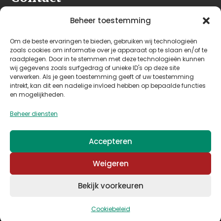
Seeleman & Hoogendoorn
Beheer toestemming
Nijverheidsweg 7
Om de beste ervaringen te bieden, gebruiken wij technologieën
3628 GD Kockengen
zoals cookies om informatie over je apparaat op te slaan en/of te
Nederland
raadplegen. Door in te stemmen met deze technologieën kunnen
wij gegevens zoals surfgedrag of unieke ID's op deze site
verwerken. Als je geen toestemming geeft of uw toestemming
+31 (0)346 242 114
intrekt, kan dit een nadelige invloed hebben op bepaalde functies
info@seehoo.nl
en mogelijkheden.
Beheer diensten
Accepteren
© 2026 Seeleman & Hoogendoorn - Mede mogelijk
Weigeren
gemaakt door
Arimpex B.V.
Bekijk voorkeuren
Algemene voorwaarden
–
Privacy & cookies
Cookiebeleid