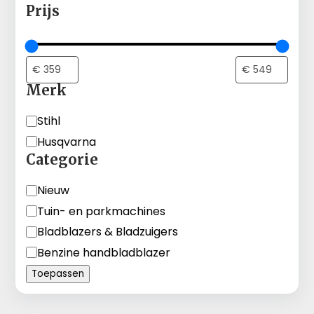
Prijs
Merk
Merk
Stihl
Husqvarna
Categorie
Categorie
Nieuw
Tuin- en parkmachines
Bladblazers & Bladzuigers
Benzine handbladblazer
Toepassen