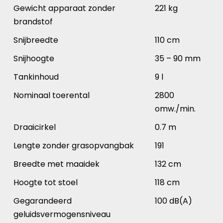
Gewicht apparaat zonder
221 kg
brandstof
Snijbreedte
110 cm
Snijhoogte
35 – 90 mm
Tankinhoud
9 l
Nominaal toerental
2800
omw./min.
Draaicirkel
0.7 m
Lengte zonder grasopvangbak
191
Breedte met maaidek
132 cm
Hoogte tot stoel
118 cm
Gegarandeerd
100 dB(A)
geluidsvermogensniveau