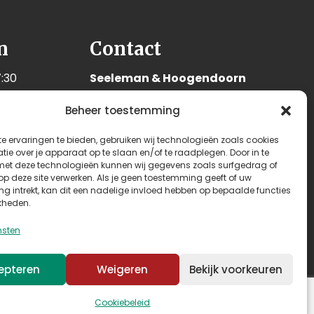
n
Contact
:30
Seeleman & Hoogendoorn
:30
Nijverheidsweg 7
Beheer toestemming
:30
3628 GD Kockengen
:30
Nederland
e ervaringen te bieden, gebruiken wij technologieën zoals cookies
:30
ie over je apparaat op te slaan en/of te raadplegen. Door in te
+31 (0)346 242 114
t deze technologieën kunnen wij gegevens zoals surfgedrag of
:00
 op deze site verwerken. Als je geen toestemming geeft of uw
info@seehoo.nl
n
g intrekt, kan dit een nadelige invloed hebben op bepaalde functies
kheden.
nsten
epteren
Weigeren
Bekijk voorkeuren
Cookiebeleid
Algemene voorwaarden
–
Privacy & cookies