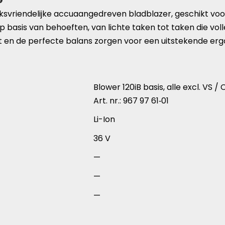
iksvriendelijke accuaangedreven bladblazer, geschikt voor
p basis van behoeften, van lichte taken tot taken die v
t en de perfecte balans zorgen voor een uitstekende er
Blower 120iB basis, alle excl. VS
Art. nr.: 967 97 61‑01
Li-Ion
36 V
—
—
—