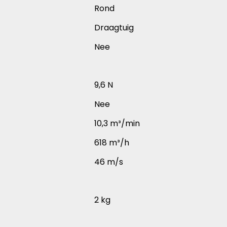
Rond
Draagtuig
Nee
9,6 N
Nee
10,3 m³/min
618 m³/h
46 m/s
2 kg