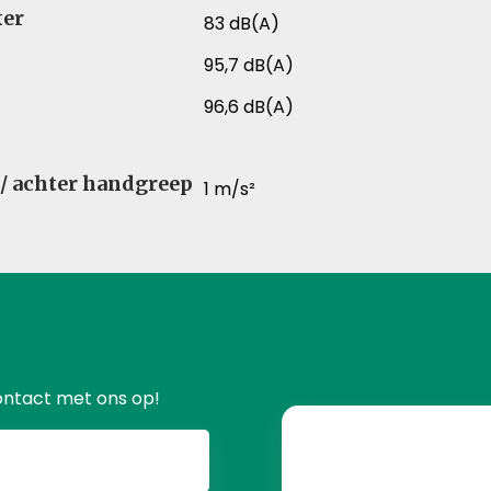
ker
83 dB(A)
95,7 dB(A)
96,6 dB(A)
r / achter handgreep
1 m/s²
ontact met ons op!