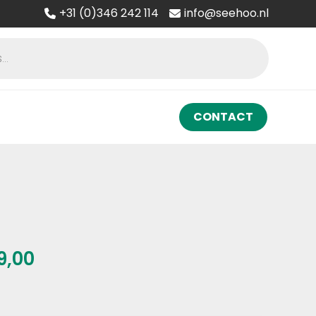
+31 (0)346 242 114
info@seehoo.nl
CONTACT
Prijsklasse:
9,00
€ 170,00
tot
€ 319,00