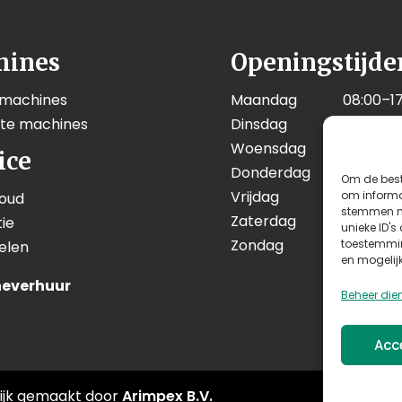
hines
Openingstijde
 machines
Maandag
08:00–17
kte machines
Dinsdag
08:00–17
Woensdag
08:00–17
ice
Donderdag
08:00–17
Om de best
Vrijdag
08:00–17
om informat
oud
stemmen me
Zaterdag
08:00–12
ie
unieke ID's
Zondag
Geslote
toestemmin
elen
en mogelij
everhuur
Beheer die
Acc
ijk gemaakt door
Arimpex B.V.