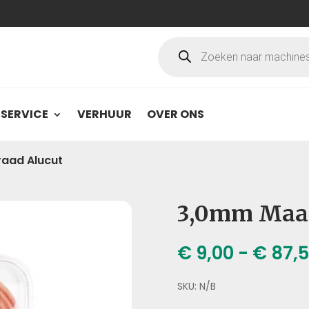
Producten
zoeken
SERVICE
VERHUUR
OVER ONS
aad Alucut
3,0mm Maai
€
9,00
-
€
87,
SKU:
N/B