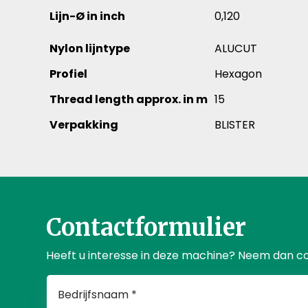
Lijn-Ø in inch
0,120
Nylon lijntype
ALUCUT
Profiel
Hexagon
Thread length approx. in m
15
Verpakking
BLISTER
Contactformulier
Heeft u interesse in deze machine? Neem dan c