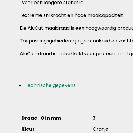
· voor een langere standtijd
· extreme snijkracht en hoge maaicapaciteit
De AluCut maaidraad is een hoogwaardig product
Toepassingsgebieden zijn gras, onkruid en zachte
AluCut-draad is ontwikkeld voor professioneel g
Technische gegevens
Draad-Ø in mm
3
Kleur
Oranje