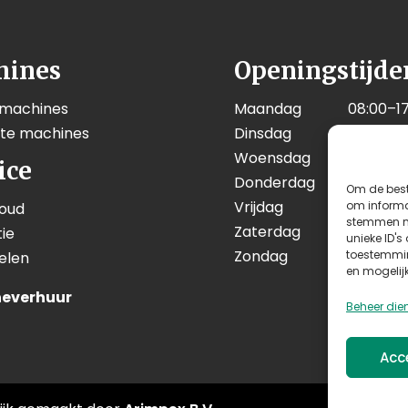
hines
Openingstijde
 machines
Maandag
08:00–17
kte machines
Dinsdag
08:00–17
Woensdag
08:00–17
ice
Donderdag
08:00–17
Om de best
Vrijdag
08:00–17
om informat
oud
stemmen me
Zaterdag
08:00–12
ie
unieke ID's
Zondag
Geslote
toestemmin
elen
en mogelij
everhuur
Beheer die
Acc