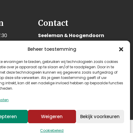
n
Contact
:30
Seeleman & Hoogendoorn
:30
Nijverheidsweg 7
Beheer toestemming
:30
3628 GD Kockengen
:30
Nederland
e ervaringen te bieden, gebruiken wij technologieën zoals cookies
:30
ie over je apparaat op te slaan en/of te raadplegen. Door in te
+31 (0)346 242 114
t deze technologieën kunnen wij gegevens zoals surfgedrag of
:00
 op deze site verwerken. Als je geen toestemming geeft of uw
info@seehoo.nl
n
g intrekt, kan dit een nadelige invloed hebben op bepaalde functies
kheden.
nsten
epteren
Weigeren
Bekijk voorkeuren
Cookiebeleid