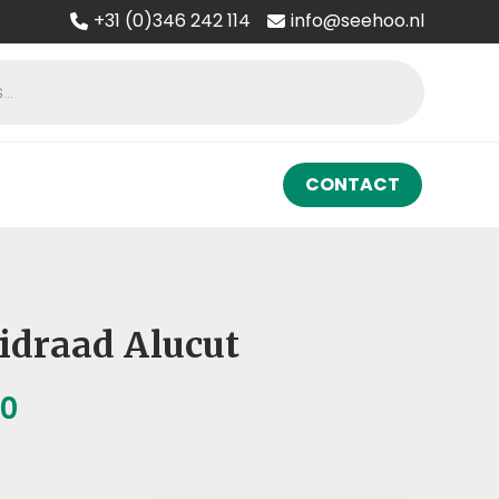
+31 (0)346 242 114
info@seehoo.nl
CONTACT
draad Alucut
Prijsklasse:
50
€ 9,00
tot
€ 87,50