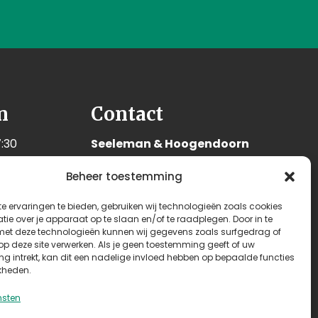
n
Contact
:30
Seeleman & Hoogendoorn
:30
Nijverheidsweg 7
Beheer toestemming
:30
3628 GD Kockengen
:30
Nederland
e ervaringen te bieden, gebruiken wij technologieën zoals cookies
:30
ie over je apparaat op te slaan en/of te raadplegen. Door in te
+31 (0)346 242 114
t deze technologieën kunnen wij gegevens zoals surfgedrag of
:00
 op deze site verwerken. Als je geen toestemming geeft of uw
info@seehoo.nl
n
g intrekt, kan dit een nadelige invloed hebben op bepaalde functies
kheden.
nsten