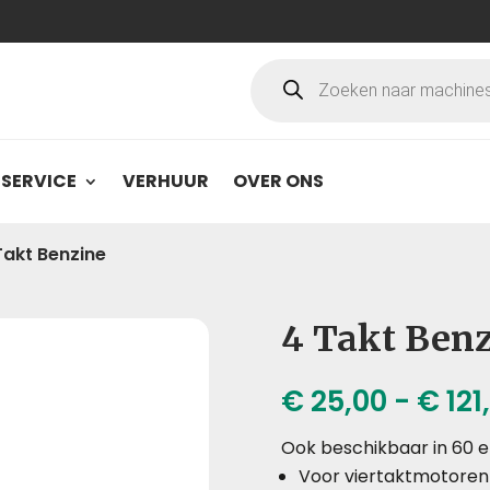
Producten
zoeken
SERVICE
VERHUUR
OVER ONS
Takt Benzine
4 Takt Ben
€
25,00
-
€
121
Ook beschikbaar in 60 en
Voor viertaktmotoren a