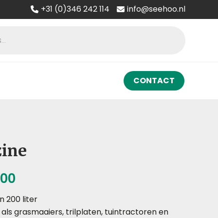
+31 (0)346 242 114
info@seehoo.nl
CONTACT
zine
Prijsklasse:
,00
€ 25,00
 200 liter
tot
ls grasmaaiers, trilplaten, tuintractoren en
€ 121,00