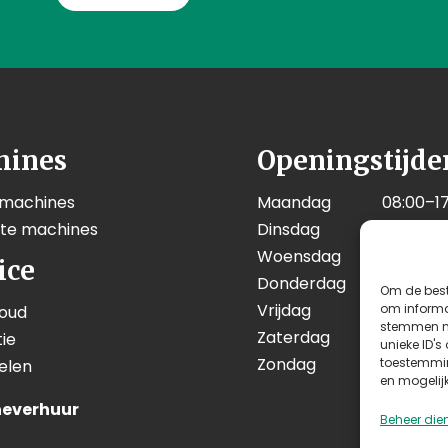
hines
Openingstijde
 machines
Maandag
08:00–17
kte machines
Dinsdag
08:00–17
Woensdag
08:00–17
ice
Donderdag
08:00–17
Om de best
Vrijdag
08:00–17
om informat
oud
stemmen me
Zaterdag
08:00–12
ie
unieke ID's
Zondag
Geslote
toestemmin
elen
en mogelij
everhuur
Beheer die