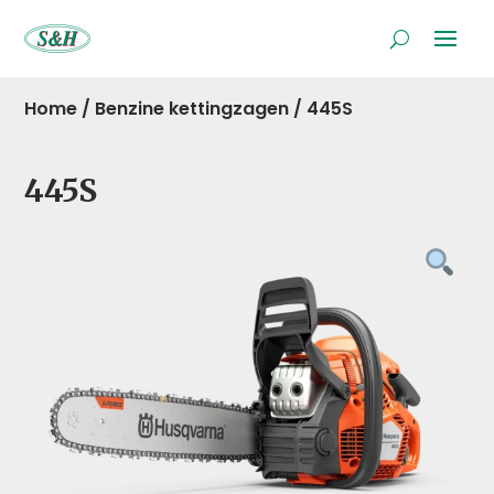
Home
/
Benzine kettingzagen
/
445S
445S