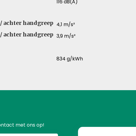
116 dB(A)
r / achter handgreep
4,1 m/s²
r / achter handgreep
3,9 m/s²
834 g/kWh
ontact met ons op!