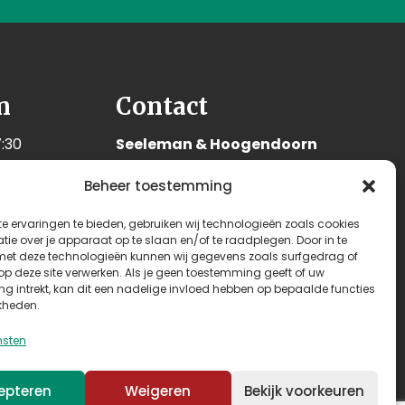
n
Contact
:30
Seeleman & Hoogendoorn
:30
Nijverheidsweg 7
Beheer toestemming
:30
3628 GD Kockengen
:30
Nederland
e ervaringen te bieden, gebruiken wij technologieën zoals cookies
:30
ie over je apparaat op te slaan en/of te raadplegen. Door in te
+31 (0)346 242 114
t deze technologieën kunnen wij gegevens zoals surfgedrag of
:00
 op deze site verwerken. Als je geen toestemming geeft of uw
info@seehoo.nl
n
g intrekt, kan dit een nadelige invloed hebben op bepaalde functies
kheden.
nsten
epteren
Weigeren
Bekijk voorkeuren