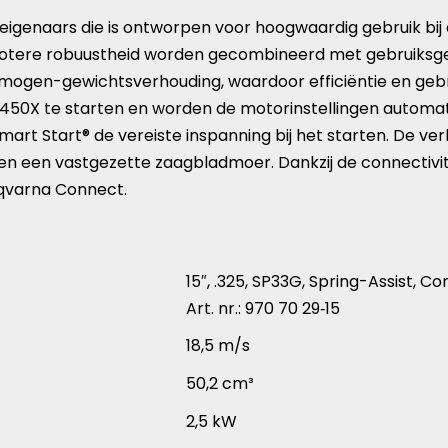
eigenaars die is ontworpen voor hoogwaardig gebruik bij
otere robuustheid worden gecombineerd met gebruiksgem
ermogen-gewichtsverhouding, waardoor efficiëntie en g
 450X te starten en worden de motorinstellingen automa
art Start® de vereiste inspanning bij het starten. De v
n een vastgezette zaagbladmoer. Dankzij de connectivite
sqvarna Connect.
15″, .325, SP33G, Spring-Assist, Co
Art. nr.: 970 70 29‑15
18,5 m/s
50,2 cm³
2,5 kW