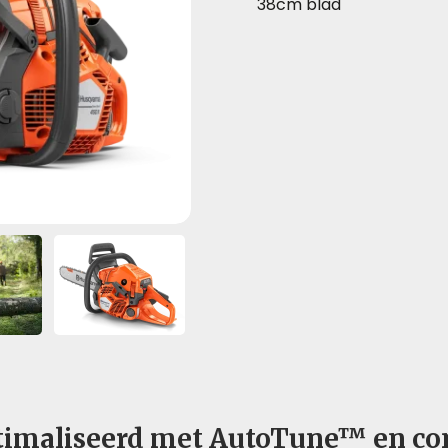
38cm blad
timaliseerd met AutoTune™ en con