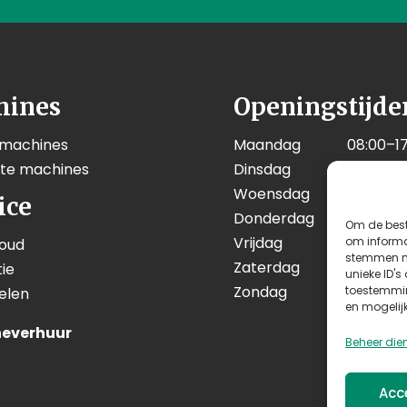
hines
Openingstijde
 machines
Maandag
08:00–17
kte machines
Dinsdag
08:00–17
Woensdag
08:00–17
ice
Donderdag
08:00–17
Om de best
Vrijdag
08:00–17
om informat
oud
stemmen me
Zaterdag
08:00–12
ie
unieke ID's
Zondag
Geslote
toestemmin
elen
en mogelij
everhuur
Beheer die
Acc