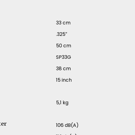
33 cm
.325″
50 cm
SP33G
38 cm
15 inch
5,1 kg
ker
106 dB(A)