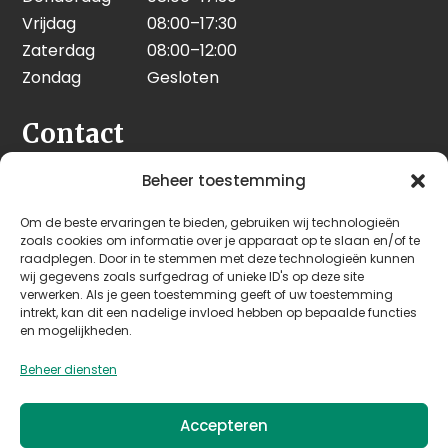
Vrijdag
08:00–17:30
Zaterdag
08:00–12:00
Zondag
Gesloten
Contact
Seeleman & Hoogendoorn
Beheer toestemming
Nijverheidsweg 7
Om de beste ervaringen te bieden, gebruiken wij technologieën
3628 GD Kockengen
zoals cookies om informatie over je apparaat op te slaan en/of te
Nederland
raadplegen. Door in te stemmen met deze technologieën kunnen
wij gegevens zoals surfgedrag of unieke ID's op deze site
verwerken. Als je geen toestemming geeft of uw toestemming
+31 (0)346 242 114
intrekt, kan dit een nadelige invloed hebben op bepaalde functies
info@seehoo.nl
en mogelijkheden.
Beheer diensten
Accepteren