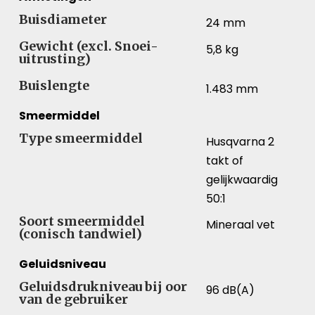
Buisdiameter
24 mm
Gewicht (excl. Snoei-
5,8 kg
uitrusting)
Buislengte
1.483 mm
Smeermiddel
Type smeermiddel
Husqvarna 2
takt of
gelijkwaardig
50:1
Soort smeermiddel
Mineraal vet
(conisch tandwiel)
Geluidsniveau
Geluidsdrukniveau bij oor
96 dB(A)
van de gebruiker