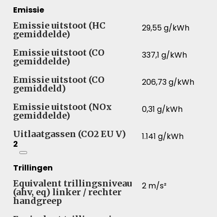
Emissie
Emissie uitstoot (HC
29,55 g/kWh
gemiddelde)
Emissie uitstoot (CO
337,1 g/kWh
gemiddelde)
Emissie uitstoot (CO
206,73 g/kWh
gemiddeld)
Emissie uitstoot (NOx
0,31 g/kWh
gemiddelde)
Uitlaatgassen (CO2 EU V)
1.141 g/kWh
2
Trillingen
Equivalent trillingsniveau
2 m/s²
(ahv, eq) linker / rechter
handgreep