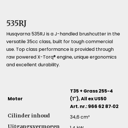
535RJ
Husqvarna 535RJ is a J-handled brushcutter in the
versatile 35cc class, built for tough commercial
use. Top class performance is provided through
raw powered X-Torq® engine, unique ergonomics
and excellent durability.
T35 + Grass 255-4
Motor
(1″), All ex US50
Art. nr.: 966 62 87‑02
Motor – Vergelijk specificaties voor verschillende pro
Cilinder inhoud
34,6 cm³
Uitgangsvermogen
1,4 kW