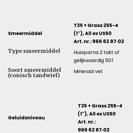
T35 + Grass 255-4
Smeermiddel
(1″), All ex US50
Art. nr.: 966 62 87‑02
Smeermiddel – Vergelijk specificaties voor verschille
Type smeermiddel
Husqvarna 2 takt of
gelijkwaardig 50:1
Soort smeermiddel
Mineraal vet
(conisch tandwiel)
T35 + Grass 255-4
(1″), All ex US50
Geluidsniveau
Art. nr.:
966 62 87‑02