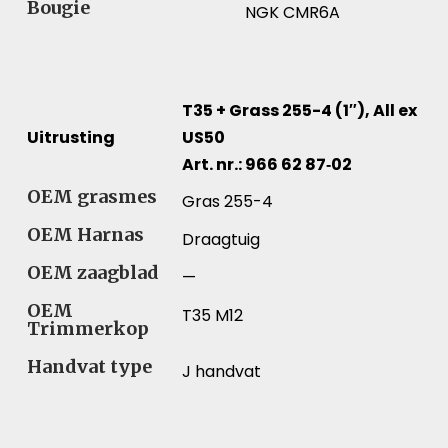
Bougie
NGK CMR6A
T35 + Grass 255-4 (1″), All ex
Uitrusting
US50
Art. nr.: 966 62 87‑02
Uitrusting – Vergelijk specificaties voor verschillende
OEM grasmes
Gras 255-4
OEM Harnas
Draagtuig
OEM zaagblad
—
OEM
T35 M12
Trimmerkop
Handvat type
J handvat