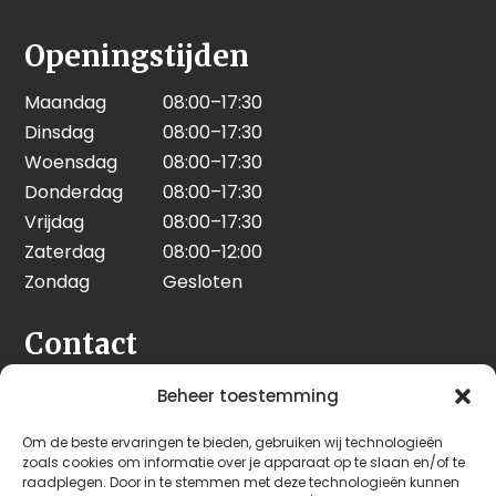
Openingstijden
Maandag
08:00–17:30
Dinsdag
08:00–17:30
Woensdag
08:00–17:30
Donderdag
08:00–17:30
Vrijdag
08:00–17:30
Zaterdag
08:00–12:00
Zondag
Gesloten
Contact
Seeleman & Hoogendoorn
Beheer toestemming
Nijverheidsweg 7
Om de beste ervaringen te bieden, gebruiken wij technologieën
3628 GD Kockengen
zoals cookies om informatie over je apparaat op te slaan en/of te
Nederland
raadplegen. Door in te stemmen met deze technologieën kunnen