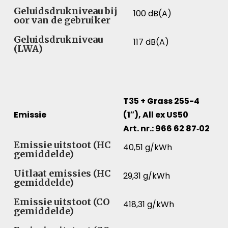
Geluidsniveau – Vergelijk specificaties voor verschill
Geluidsdrukniveau bij
100 dB(A)
oor van de gebruiker
Geluidsdrukniveau
117 dB(A)
(LWA)
T35 + Grass 255-4
Emissie
(1″), All ex US50
Art. nr.: 966 62 87‑02
Emissie – Vergelijk specificaties voor verschillende pr
Emissie uitstoot (HC
40,51 g/kWh
gemiddelde)
Uitlaat emissies (HC
29,31 g/kWh
gemiddelde)
Emissie uitstoot (CO
418,31 g/kWh
gemiddelde)