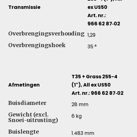
Transmissie
ex US50
Art. nr.:
966 62 87‑02
Transmissie – Vergelijk specificaties voor verschillen
Overbrengingsverhouding
1,29
Overbrengingshoek
35 °
T35 + Grass 255-4
Afmetingen
(1″), All ex US50
Art. nr.: 966 62 87‑02
Afmetingen – Vergelijk specificaties voor verschillend
Buisdiameter
28 mm
Gewicht (excl.
6 kg
Snoei-uitrusting)
Buislengte
1.483 mm