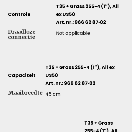
T35 + Grass 255-4 (1″), All
Controle
ex US50
Art. nr.: 966 62 87‑02
Controle – Vergelijk specificaties voor verschillende 
Draadloze
Not applicable
connectie
T35 + Grass 255-4 (1″), All ex
Capaciteit
US50
Art. nr.: 966 62 87‑02
Capaciteit – Vergelijk specificaties voor verschillende
Maaibreedte
45 cm
T35 + Grass
255-4 (1″), All