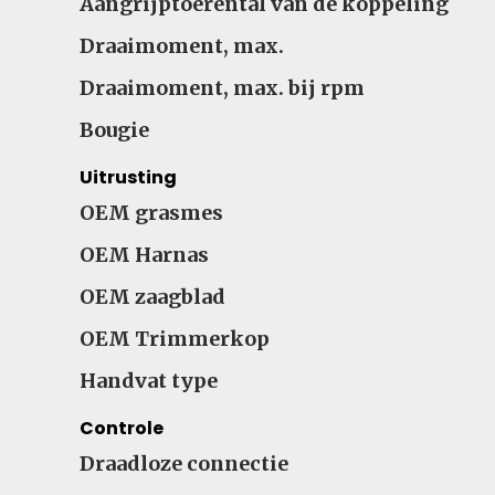
Aangrijptoerental van de koppeling
Draaimoment, max.
Draaimoment, max. bij rpm
Bougie
Uitrusting
OEM grasmes
OEM Harnas
OEM zaagblad
OEM Trimmerkop
Handvat type
Controle
Draadloze connectie