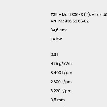
T35 + Multi 300-3 (1″), All ex U
Art. nr.: 966 62 88‑02
34,6 cm³
1,4 kW
0,6 l
475 g/kWh
8.400 t/pm
2.800 t/pm
8.220 t/pm
0,5 mm