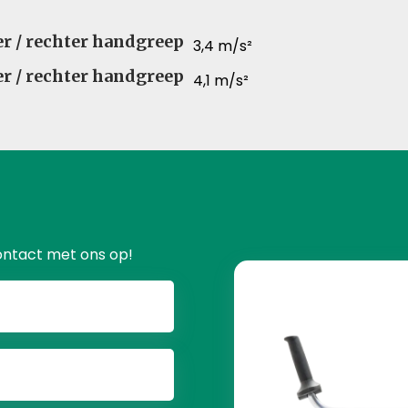
ker / rechter handgreep
3,4 m/s²
ker / rechter handgreep
4,1 m/s²
ontact met ons op!