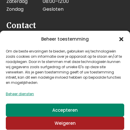
Zaterdag
08:00–12:00
Zondag
Gesloten
Contact
Seeleman & Hoogendoorn
Beheer toestemming
Nijverheidsweg 7
Om de beste ervaringen te bieden, gebruiken wij technologieën
3628 GD Kockengen
zoals cookies om informatie over je apparaat op te slaan en/of te
Nederland
raadplegen. Door in te stemmen met deze technologieën kunnen
wij gegevens zoals surfgedrag of unieke ID's op deze site
verwerken. Als je geen toestemming geeft of uw toestemming
+31 (0)346 242 114
intrekt, kan dit een nadelige invloed hebben op bepaalde functies
info@seehoo.nl
en mogelijkheden.
Beheer diensten
Accepteren
© 2026 Seeleman & Hoogendoorn - Mede mogelijk
Weigeren
gemaakt door
Arimpex B.V.