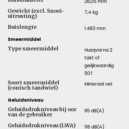
28,05 mm
Gewicht (excl. Snoei-
7,4 kg
uitrusting)
Buislengte
1.483 mm
Smeermiddel
Type smeermiddel
Husqvarna 2
takt of
gelijkwaardig
50:1
Soort smeermiddel
Mineraal vet
(conisch tandwiel)
Geluidsniveau
Geluidsdrukniveau bij oor
95 dB(A)
van de gebruiker
Geluidsdrukniveau (LWA)
118 dB(A)