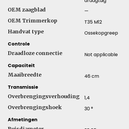
draagtuig
OEM zaagblad
—
OEM Trimmerkop
T35 M12
Handvat type
Ossekopgreep
Controle
Draadloze connectie
Not applicable
Capaciteit
Maaibreedte
46 cm
Transmissie
Overbrengingsverhouding
1,4
Overbrengingshoek
30 °
Afmetingen
Buisdiameter