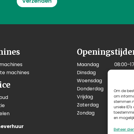
Verzenden
hines
Openingstijde
 machines
Maandag
08:00–17
kte machines
Dinsdag
08:00–17
Woensdag
08:00–17
ice
Donderdag
08:00–17
Om de best
Vrijdag
08:00–17
om informat
oud
stemmen me
Zaterdag
08:00–12
ie
unieke ID's
Zondag
Geslote
toestemmin
elen
en mogelij
everhuur
Beheer die