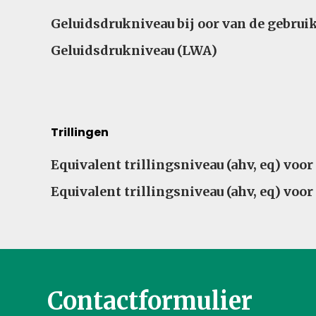
Geluidsniveau – Vergelijk specificaties voor vers
Geluidsdrukniveau bij oor van de gebrui
Geluidsdrukniveau (LWA)
Trillingen
Trillingen – Vergelijk specificaties voor verschil
Equivalent trillingsniveau (ahv, eq) voo
Equivalent trillingsniveau (ahv, eq) voo
Contactformulier