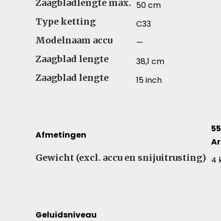
Zaagbladlengte max.
50 cm
Type ketting
C33
Modelnaam accu
—
Zaagblad lengte
38,1 cm
Zaagblad lengte
15 inch
55
Afmetingen
Ar
Afmetingen – Vergelijk specificaties voor versch
Gewicht (excl. accu en snijuitrusting)
4 
Geluidsniveau