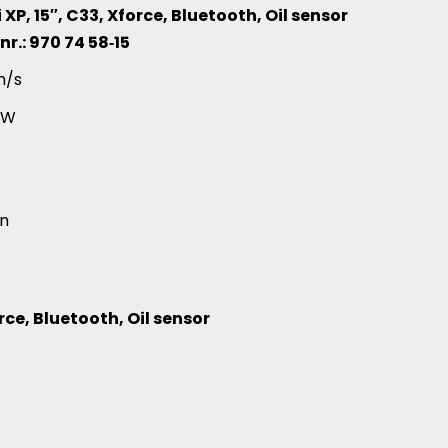
 XP, 15″, C33, Xforce, Bluetooth, Oil sensor
 nr.: 970 74 58‑15
de productartikelen
m/s
kW
V
on
orce, Bluetooth, Oil sensor
llende productartikelen