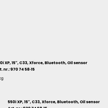
0i XP, 15″, C33, Xforce, Bluetooth, Oil sensor
t. nr.: 970 74 58‑15
illende productartikelen
kg
550i XP, 15″, C33, Xforce, Bluetooth, Oil sensor