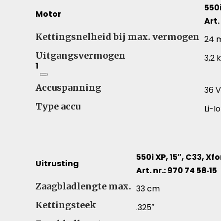
550i
Motor
Art.
Motor – Vergelijk specificaties voor verschillen
Kettingsnelheid bij max. vermogen
24 
Uitgangsvermogen
3,2 
1
Accuspanning
36 
Type accu
Li-I
550i XP, 15″, C33, Xf
Uitrusting
Art. nr.: 970 74 58‑15
Uitrusting – Vergelijk specificaties voor verschi
Zaagbladlengte max.
33 cm
Kettingsteek
.325″