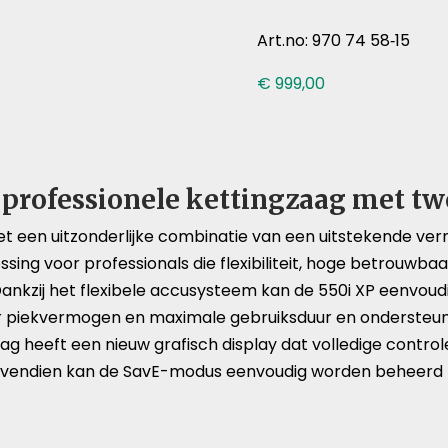
Art.no: 970 74 58‑15
€
999,00
 professionele kettingzaag met tw
et een uitzonderlijke combinatie van een uitstekende v
lossing voor professionals die flexibiliteit, hoge betrouw
 Dankzij het flexibele accusysteem kan de 550i XP eenvo
 piekvermogen en maximale gebruiksduur en ondersteunt 
g heeft een nieuw grafisch display dat volledige control
Bovendien kan de SavE-modus eenvoudig worden beheerd m