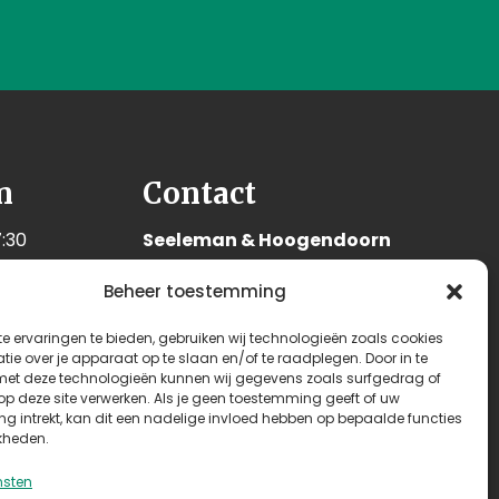
n
Contact
:30
Seeleman & Hoogendoorn
:30
Nijverheidsweg 7
Beheer toestemming
:30
3628 GD Kockengen
:30
Nederland
e ervaringen te bieden, gebruiken wij technologieën zoals cookies
:30
ie over je apparaat op te slaan en/of te raadplegen. Door in te
+31 (0)346 242 114
t deze technologieën kunnen wij gegevens zoals surfgedrag of
:00
 op deze site verwerken. Als je geen toestemming geeft of uw
info@seehoo.nl
n
g intrekt, kan dit een nadelige invloed hebben op bepaalde functies
kheden.
nsten