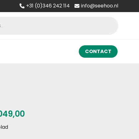
+31 (0)346 242 114
info@seehoo.nl
CONTACT
Prijsklasse:
049,00
€ 999,00
blad
tot
€ 1.049,00