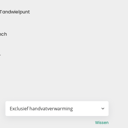
Tandwielpunt
inch
r
Wissen