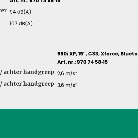
Art. nr.: 970 74 58‑15
chillende productartikelen
ker
94 dB(A)
107 dB(A)
550i XP, 15″, C33, Xforce, Bluet
Art. nr.: 970 74 58‑15
lende productartikelen
r / achter handgreep
2,6 m/s²
r / achter handgreep
3,6 m/s²