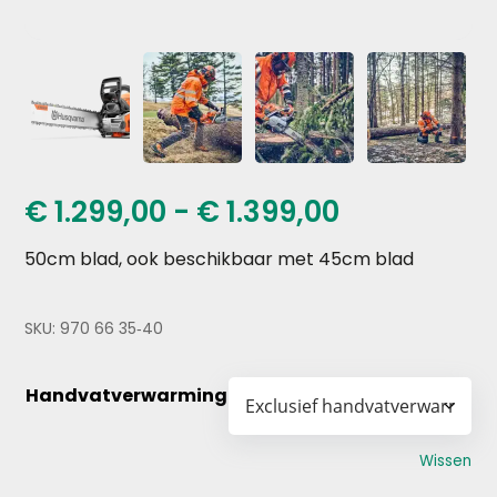
Prijsklasse
€
1.299,00
-
€
1.399,00
€ 1.299,00
50cm blad, ook beschikbaar met 45cm blad
tot
€ 1.399,00
SKU:
970 66 35‑40
Handvatverwarming
Wissen