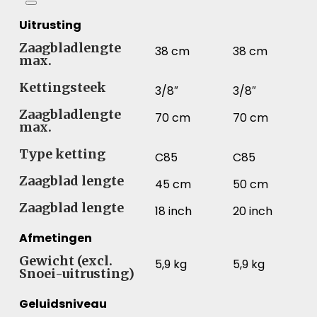
Uitrusting
Zaagbladlengte
38 cm
38 cm
max.
Kettingsteek
3/8″
3/8″
Zaagbladlengte
70 cm
70 cm
max.
Type ketting
C85
C85
Zaagblad lengte
45 cm
50 cm
Zaagblad lengte
18 inch
20 inch
Afmetingen
Gewicht (excl.
5,9 kg
5,9 kg
Snoei-uitrusting)
Geluidsniveau