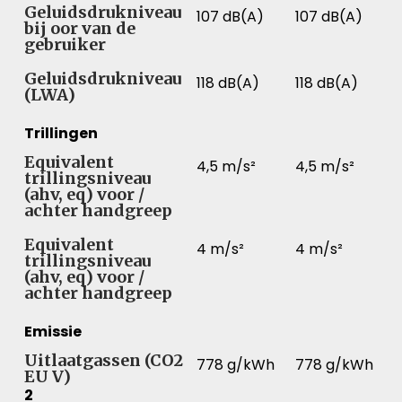
Geluidsdrukniveau
107 dB(A)
107 dB(A)
bij oor van de
gebruiker
Geluidsdrukniveau
118 dB(A)
118 dB(A)
(LWA)
Trillingen
Equivalent
4,5 m/s²
4,5 m/s²
trillingsniveau
(ahv, eq) voor /
achter handgreep
Equivalent
4 m/s²
4 m/s²
trillingsniveau
(ahv, eq) voor /
achter handgreep
Emissie
Uitlaatgassen (CO2
778 g/kWh
778 g/kWh
EU V)
2