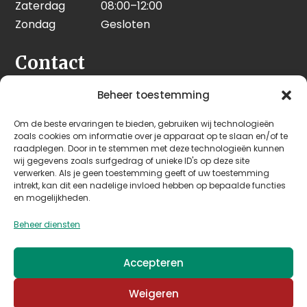
Zaterdag
08:00–12:00
Zondag
Gesloten
Contact
Seeleman & Hoogendoorn
Beheer toestemming
Nijverheidsweg 7
Om de beste ervaringen te bieden, gebruiken wij technologieën
3628 GD Kockengen
zoals cookies om informatie over je apparaat op te slaan en/of te
Nederland
raadplegen. Door in te stemmen met deze technologieën kunnen
wij gegevens zoals surfgedrag of unieke ID's op deze site
verwerken. Als je geen toestemming geeft of uw toestemming
+31 (0)346 242 114
intrekt, kan dit een nadelige invloed hebben op bepaalde functies
info@seehoo.nl
en mogelijkheden.
Beheer diensten
Accepteren
© 2026 Seeleman & Hoogendoorn - Mede mogelijk
Weigeren