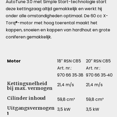
AutoTune 3.0 met Simple Start-technologie start
deze kettingzaag altijd gemakkelijk en werkt hij
onder alle omstandigheden optimaal. De 60 cc X-
Torq®-motor met hoog toerental maakt het
kappen, snoeien en kappen van hardhout en grote
coniferen gemakkelijk.
Motor
18″ RSN C85
20″ RSN C85
Art. nr.:
Art. nr.:
970 66 35‑38
970 66 35‑40
Kettingsnelheid
21,4 m/s
21,4 m/s
bij max. vermogen
Cilinder inhoud
59,8 cm³
59,8 cm³
Uitgangsvermogen
3,5 kW
3,5 kW
1