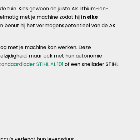
de tuin. Kies gewoon de juiste AK lithium-ion-
gelmatig met je machine zodat hij
in elke
n benut hij het vermogenspotentieel van de AK
e nog met je machine kan werken. Deze
eelzijdigheid, maar ook met hun autonomie
tandaardlader STIHL AL 101
of een snellader STIHL
accu’s verlengt hun levensduur.