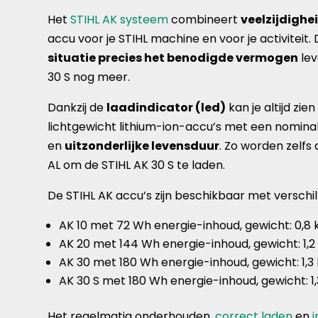
Het
STIHL AK systeem
combineert
veelzijdighei
accu voor je STIHL machine en voor je activitei
situatie precies het benodigde vermogen
lev
30 S nog meer.
Dankzij de
laadindicator (led)
kan je altijd zi
lichtgewicht lithium-ion-accu’s met een nomina
en
uitzonderlijke levensduur
. Zo worden zelfs
AL om de STIHL AK 30 S te laden.
De STIHL AK accu’s zijn beschikbaar met verschi
AK 10 met 72 Wh energie-inhoud, gewicht: 0,8 
AK 20 met 144 Wh energie-inhoud, gewicht: 1,2
AK 30 met 180 Wh energie-inhoud, gewicht: 1,3
AK 30 S met 180 Wh energie-inhoud, gewicht: 1,
Het regelmatig onderhouden,
correct laden
en