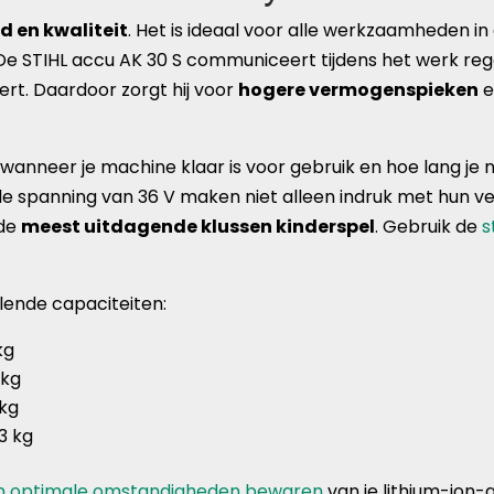
d en kwaliteit
. Het is ideaal voor alle werkzaamheden in 
t. De STIHL accu AK 30 S communiceert tijdens het werk re
ert. Daardoor zorgt hij voor
hogere vermogenspieken
e
en wanneer je machine klaar is voor gebruik en hoe lang j
le spanning van 36 V maken niet alleen indruk met hun v
 de
meest uitdagende klussen kinderspel
. Gebruik de
s
llende capaciteiten:
kg
 kg
 kg
3 kg
in optimale omstandigheden bewaren
van je lithium-ion-