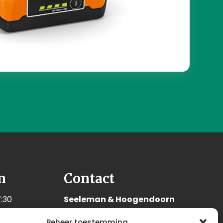
n
Contact
:30
Seeleman & Hoogendoorn
:30
Nijverheidsweg 7
Beheer toestemming