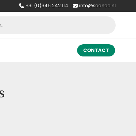
+31 (0)346 242 114
info@seehoo.nl
CONTACT
S