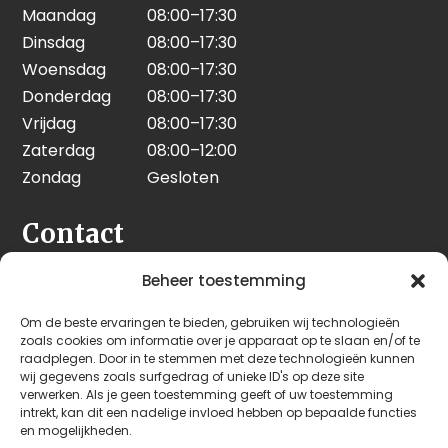
Maandag
08:00–17:30
Dinsdag
08:00–17:30
Woensdag
08:00–17:30
Donderdag
08:00–17:30
Vrijdag
08:00–17:30
Zaterdag
08:00–12:00
Zondag
Gesloten
Contact
Seeleman & Hoogendoorn
Beheer toestemming
Nijverheidsweg 7
Om de beste ervaringen te bieden, gebruiken wij technologieën
3628 GD Kockengen
zoals cookies om informatie over je apparaat op te slaan en/of te
Nederland
raadplegen. Door in te stemmen met deze technologieën kunnen
wij gegevens zoals surfgedrag of unieke ID's op deze site
verwerken. Als je geen toestemming geeft of uw toestemming
+31 (0)346 242 114
intrekt, kan dit een nadelige invloed hebben op bepaalde functies
info@seehoo.nl
en mogelijkheden.