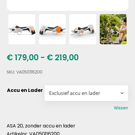
Prijsklasse:
€
179,00
-
€
219,00
€ 179,00
tot
SKU:
VA050116200
€ 219,00
Accu en Lader
Wissen
ASA 20, zonder accu en lader
Artikelnr. VA050116200