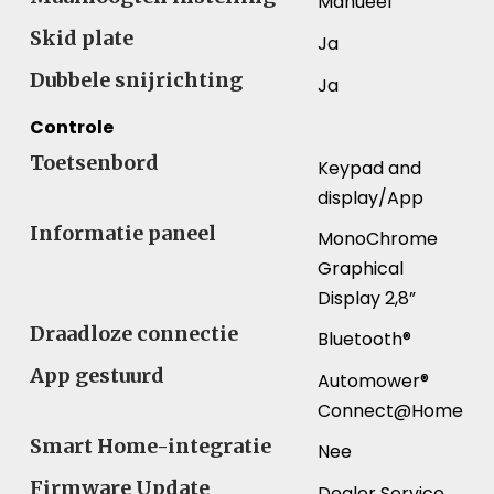
Manueel
Skid plate
Ja
Dubbele snijrichting
Ja
Controle
Toetsenbord
Keypad and
display/App
Informatie paneel
MonoChrome
Graphical
Display 2,8”
Draadloze connectie
Bluetooth®
App gestuurd
Automower®
Connect@Home
Smart Home-integratie
Nee
Firmware Update
Dealer Service