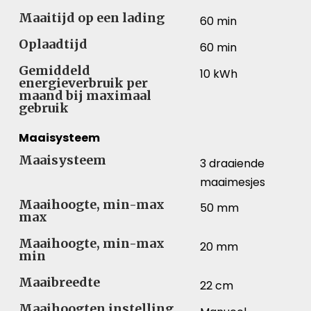
Maaitijd op een lading
60 min
Oplaadtijd
60 min
Gemiddeld
10 kWh
energieverbruik per
maand bij maximaal
gebruik
Maaisysteem
Maaisysteem
3 draaiende
maaimesjes
Maaihoogte, min-max
50 mm
max
Maaihoogte, min-max
20 mm
min
Maaibreedte
22 cm
Maaihoogten instelling