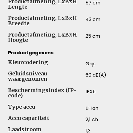
Productafmeting, LxBxH
57 cm
Lengte
Productafmeting, LxBxH
43 cm
Breedte
Productafmeting, LxBxH
25 cm
Hoogte
Productgegevens
Kleurcodering
Grijs
Geluidsniveau
60 dB(A)
waargenomen
Beschermingsindex (IP-
IPX5
code)
Type accu
Li-Ion
Accu capaciteit
2,1 Ah
Laadstroom
1,3