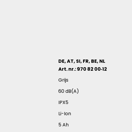
DE, AT, SI, FR, BE, NL
Art. nr.: 970 82 00‑12
verschillende productartikelen
Grijs
60 dB(A)
IPX5
Li-Ion
5 Ah