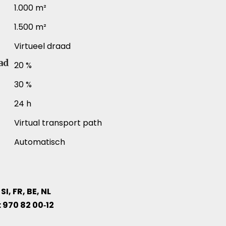
1.000 m²
1.500 m²
Virtueel draad
ad
20 %
30 %
24 h
Virtual transport path
Automatisch
 SI, FR, BE, NL
.: 970 82 00‑12
 verschillende productartikelen