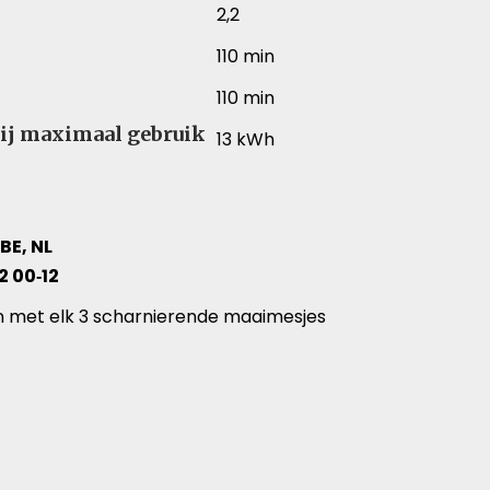
2,2
110 min
110 min
ij maximaal gebruik
13 kWh
 BE, NL
82 00‑12
hillende productartikelen
n met elk 3 scharnierende maaimesjes