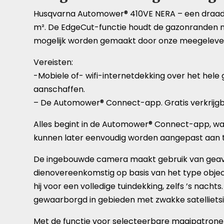
Husqvarna Automower® 410VE NERA – een draadlo
m². De EdgeCut-functie houdt de gazonranden net
mogelijk worden gemaakt door onze meegeleverde 
Vereisten:
-Mobiele of- wifi-internetdekking over het hele 
aanschaffen.
– De Automower® Connect-app. Gratis verkrijgb
Alles begint in de Automower® Connect-app, waa
kunnen later eenvoudig worden aangepast aan tui
De ingebouwde camera maakt gebruik van geavan
dienovereenkomstig op basis van het type object.
hij voor een volledige tuindekking, zelfs ’s nac
gewaarborgd in gebieden met zwakke satellietsi
Met de functie voor selecteerbare maaipatronen