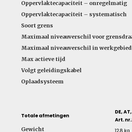
Oppervlaktecapaciteit – onregelmatig
Oppervlaktecapaciteit – systematisch
Soort grens
Maximaal niveauverschil voor grensdra
Maximaal niveauverschil in werkgebied
Max actieve tijd
Volgt geleidingskabel
Oplaadsysteem
DE, AT,
Totale afmetingen
Art. nr
Totale afmetingen – Vergelijk specificaties voor
Gewicht
12,8 kg