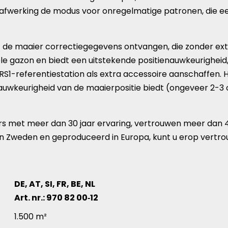
ge afwerking de modus voor onregelmatige patronen, die e
de maaier correctiegegevens ontvangen, die zonder ext
hele gazon en biedt een uitstekende positienauwkeurighei
RS1-referentiestation als extra accessoire aanschaffen. 
nauwkeurigheid van de maaierpositie biedt (ongeveer 2-3
ers met meer dan 30 jaar ervaring, vertrouwen meer dan
 Zweden en geproduceerd in Europa, kunt u erop vertrouw
DE, AT, SI, FR, BE, NL
Art. nr.: 970 82 00‑12
llende productartikelen
1.500 m²