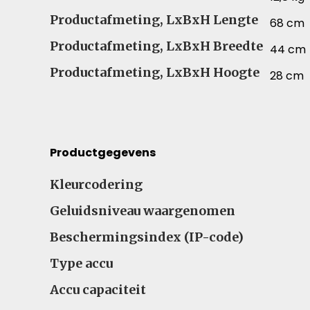
Productafmeting, LxBxH Lengte
68 cm
Productafmeting, LxBxH Breedte
44 cm
Productafmeting, LxBxH Hoogte
28 cm
Productgegevens
Productgegevens – Vergelijk specificaties voor 
Kleurcodering
Geluidsniveau waargenomen
Beschermingsindex (IP-code)
Type accu
Accu capaciteit