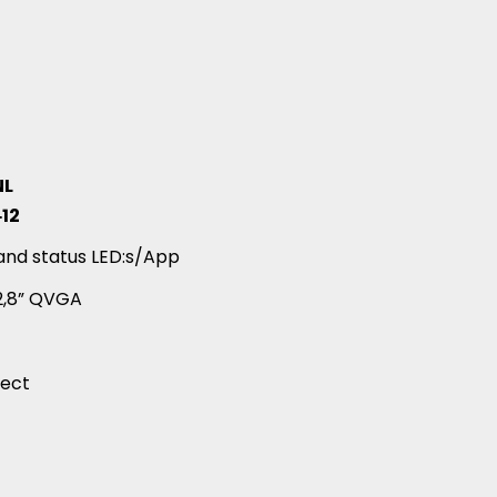
NL
‑12
ende productartikelen
and status LED:s/App
 2,8” QVGA
ect