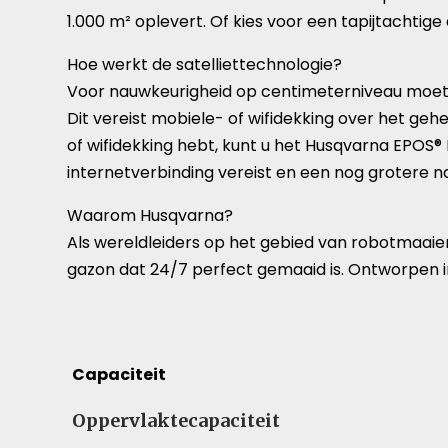
1.000 m² oplevert. Of kies voor een tapijtachti
Hoe werkt de satelliettechnologie?
Voor nauwkeurigheid op centimeterniveau moet 
Dit vereist mobiele- of wifidekking over het ge
of wifidekking hebt, kunt u het Husqvarna EPOS® 
internetverbinding vereist en een nog grotere 
Waarom Husqvarna?
Als wereldleiders op het gebied van robotmaai
gazon dat 24/7 perfect gemaaid is. Ontworpen in
Capaciteit
Capaciteit – Vergelijk specificaties voor verschi
Oppervlaktecapaciteit