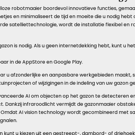
ze robotmaaier boordevol innovatieve functies, gemaakt
jes en minimaliseert de tijd en moeite die u nodig hebt 
satelliettechnologie, wordt de installatie flexibel en r
gazon​ is nodig. Als u geen internetdekking hebt, kunt u 
aar in de AppStore en Google Play.
r u afzonderlijke en aanpasbare werkgebieden maakt, sa
nprojecten of wijzigingen in de indeling van uw gazon g
ceerde AI om objecten op het gazon te detecteren en t
 Dankzij infraroodlicht vermijdt de gazonmaaier obstakel
hts. Omdat AI vision technology wordt gecombineerd met sat
gnalen.
 kunt u kiezen uit een gestreept-, dambord- of driehoe