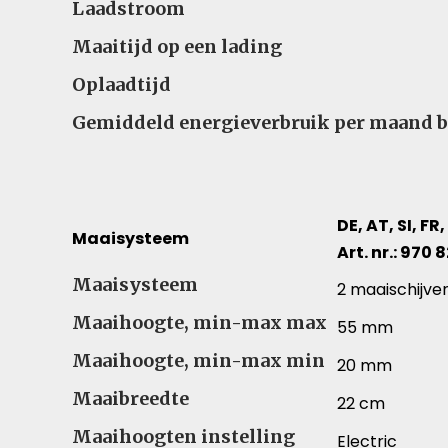
Laadstroom
Maaitijd op een lading
Oplaadtijd
Gemiddeld energieverbruik per maand b
DE, AT, SI, FR,
Maaisysteem
Art. nr.: 970 
Maaisysteem – Vergelijk specificaties voor versc
Maaisysteem
2 maaischijve
Maaihoogte, min-max max
55 mm
Maaihoogte, min-max min
20 mm
Maaibreedte
22 cm
Maaihoogten instelling
Electric