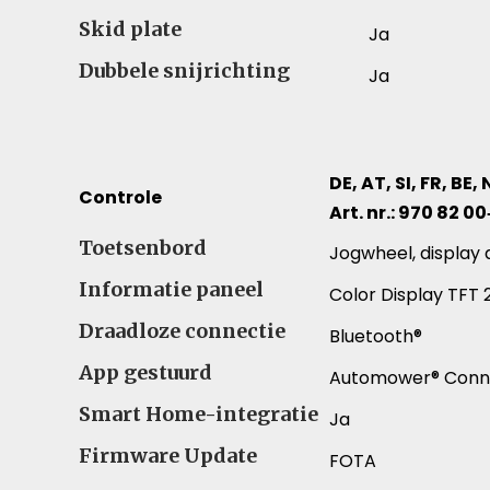
Skid plate
Ja
Dubbele snijrichting
Ja
DE, AT, SI, FR, BE, 
Controle
Art. nr.: 970 82 00
Controle – Vergelijk specificaties voor verschill
Toetsenbord
Jogwheel, display 
Informatie paneel
Color Display TFT
Draadloze connectie
Bluetooth®
App gestuurd
Automower® Conn
Smart Home-integratie
Ja
Firmware Update
FOTA