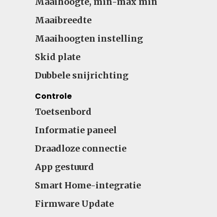
Maaihoogte, min-max min
Maaibreedte
Maaihoogten instelling
Skid plate
Dubbele snijrichting
Controle
Toetsenbord
Informatie paneel
Draadloze connectie
App gestuurd
Smart Home-integratie
Firmware Update