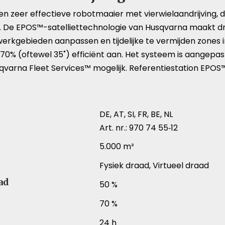
eer effectieve robotmaaier met vierwielaandrijving, di
 EPOS™-satelliettechnologie van Husqvarna maakt draadl
werkgebieden aanpassen en tijdelijke te vermijden zones 
t 70% (oftewel 35˚) efficiënt aan. Het systeem is aangepa
varna Fleet Services™ mogelijk. Referentiestation EPOS™ 
DE, AT, SI, FR, BE, NL
Art. nr.: 970 74 55‑12
5.000 m²
Fysiek draad, Virtueel draad
ad
50 %
70 %
24 h