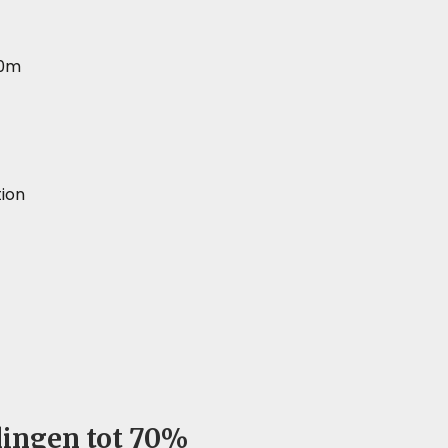
10m
ion
lingen tot 70%