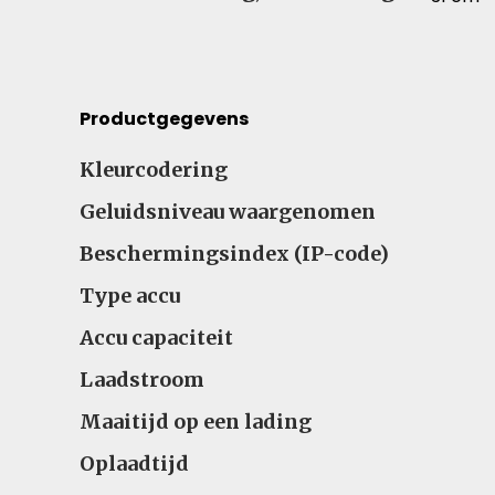
Productgegevens
Productgegevens – Vergelijk specificaties voor 
Kleurcodering
Geluidsniveau waargenomen
Beschermingsindex (IP-code)
Type accu
Accu capaciteit
Laadstroom
Maaitijd op een lading
Oplaadtijd