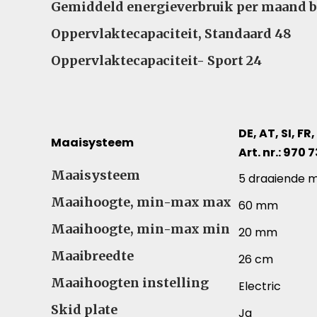
Gemiddeld energieverbruik per maand b
Oppervlaktecapaciteit, Standaard 48
Oppervlaktecapaciteit- Sport 24
DE, AT, SI, FR,
Maaisysteem
Art. nr.: 970 
Maaisysteem – Vergelijk specificaties voor versc
Maaisysteem
5 draaiende 
Maaihoogte, min-max max
60 mm
Maaihoogte, min-max min
20 mm
Maaibreedte
26 cm
Maaihoogten instelling
Electric
Skid plate
Ja