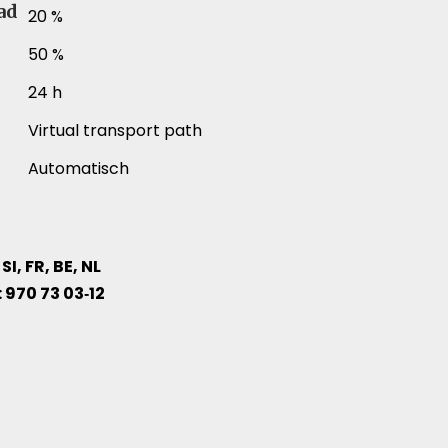
ad
20 %
50 %
24 h
Virtual transport path
Automatisch
 SI, FR, BE, NL
.: 970 73 03‑12
 verschillende productartikelen