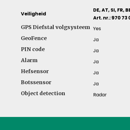
DE, AT, SI, FR, B
Veiligheid
Art. nr.: 970 73 
Veiligheid – Vergelijk specificaties voor verschil
GPS Diefstal volgsysteem
Yes
GeoFence
Ja
PIN code
Ja
Alarm
Ja
Hefsensor
Ja
Botssensor
Ja
Object detection
Radar