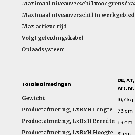
Maximaal niveauverschil voor grensdra
Maximaal niveauverschil in werkgebied
Max actieve tijd
Volgt geleidingskabel
Oplaadsysteem
DE, AT,
Totale afmetingen
Art. nr
Totale afmetingen – Vergelijk specificaties voor
Gewicht
16,7 kg
Productafmeting, LxBxH Lengte
78 cm
Productafmeting, LxBxH Breedte
59 cm
Productafmeting, LxBxH Hoogte
31 cm