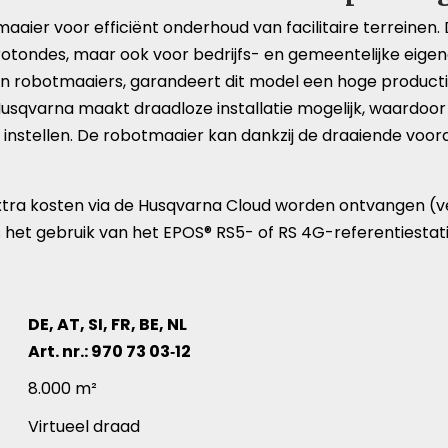
er voor efficiënt onderhoud van facilitaire terreinen. D
rotondes, maar ook voor bedrijfs- en gemeentelijke ei
in robotmaaiers, garandeert dit model een hoge producti
sqvarna maakt draadloze installatie mogelijk, waardoor 
nstellen. De robotmaaier kan dankzij de draaiende voor
tra kosten via de Husqvarna Cloud worden ontvangen (ve
s het gebruik van het EPOS® RS5- of RS 4G-referentiestati
DE, AT, SI, FR, BE, NL
Art. nr.: 970 73 03‑12
8.000 m²
Virtueel draad