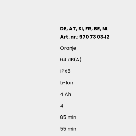
DE, AT, SI, FR, BE, NL
Art. nr.: 970 73 03‑12
verschillende productartikelen
Oranje
64 dB(A)
IPX5
Li-Ion
4 Ah
4
85 min
55 min