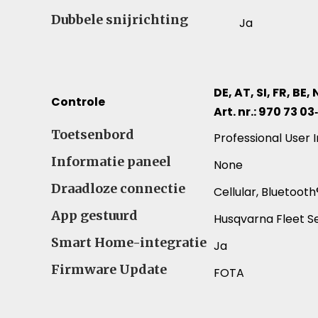
Dubbele snijrichting
Ja
DE, AT, SI, FR, BE, 
Controle
Art. nr.: 970 73 03
Controle – Vergelijk specificaties voor verschill
Toetsenbord
Professional User
Informatie paneel
None
Draadloze connectie
Cellular, Bluetooth
App gestuurd
Husqvarna Fleet S
Smart Home-integratie
Ja
Firmware Update
FOTA