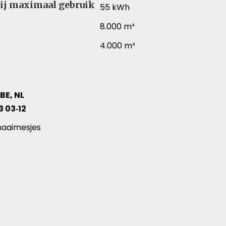
ij maximaal gebruik
55 kWh
8.000 m²
4.000 m²
 BE, NL
73 03‑12
hillende productartikelen
maaimesjes