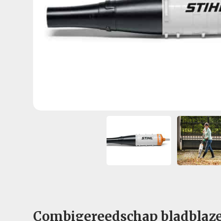
Combigereedschap bladblaz