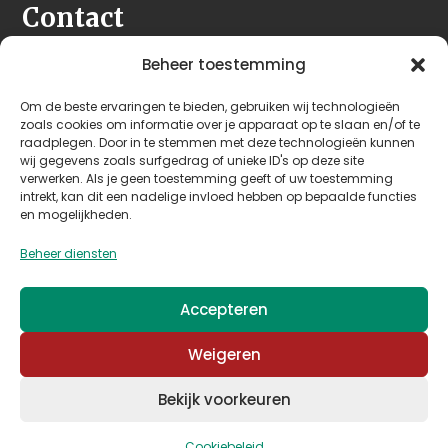
Contact
Seeleman & Hoogendoorn
Beheer toestemming
Nijverheidsweg 7
Om de beste ervaringen te bieden, gebruiken wij technologieën
3628 GD Kockengen
zoals cookies om informatie over je apparaat op te slaan en/of te
Nederland
raadplegen. Door in te stemmen met deze technologieën kunnen
wij gegevens zoals surfgedrag of unieke ID's op deze site
verwerken. Als je geen toestemming geeft of uw toestemming
+31 (0)346 242 114
intrekt, kan dit een nadelige invloed hebben op bepaalde functies
info@seehoo.nl
en mogelijkheden.
Beheer diensten
Accepteren
© 2026 Seeleman & Hoogendoorn - Mede mogelijk
Weigeren
gemaakt door
Arimpex B.V.
Bekijk voorkeuren
Algemene voorwaarden
–
Privacy & cookies
Cookiebeleid