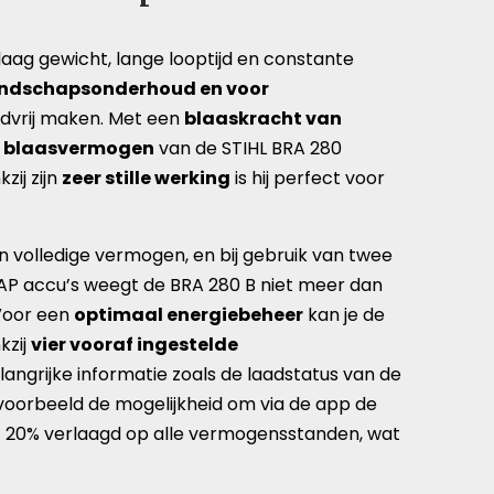
laag gewicht, lange looptijd en constante
 landschapsonderhoud en voor
advrij maken. Met een
blaaskracht van
t
blaasvermogen
van de STIHL BRA 280
zij zijn
zeer stille werking
is hij perfect voor
zijn volledige vermogen, en bij gebruik van twee
 AP accu’s weegt de BRA 280 B niet meer dan
 Voor een
optimaal energiebeheer
kan je de
kzij
vier vooraf ingestelde
angrijke informatie zoals de laadstatus van de
jvoorbeeld de mogelijkheid om via de app de
t 20% verlaagd op alle vermogensstanden, wat