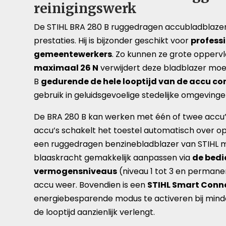
reinigingswerk
De STIHL BRA 280 B ruggedragen accubladblazer bl
prestaties. Hij is bijzonder geschikt voor
profess
gemeentewerkers
. Zo kunnen ze grote opperv
maximaal 26 N
verwijdert deze bladblazer moei
B
gedurende de hele looptijd van de accu c
gebruik in geluidsgevoelige stedelijke omgevinge
De BRA 280 B kan werken met één of twee accu
accu’s schakelt het toestel automatisch over o
een ruggedragen benzinebladblazer van STIHL me
blaaskracht gemakkelijk aanpassen via
de bed
vermogensniveaus
(niveau 1 tot 3 en permanen
accu weer. Bovendien is een
STIHL Smart Conn
energiebesparende modus te activeren bij mind
de looptijd aanzienlijk verlengt.