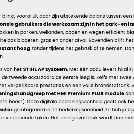
inkt vooral uit door zijn uitstekende balans tussen een 
ionele gebruikers die werkzaam zijn in het park- en
lakken in parken, weilanden, paden en wegen efficiënt bl
teloos bladeren, gras en ander afval. Bovendien blijft he
onstant hoog
zonder tijdens het gebruik af te nemen. Dank
n.
’s van het
STIHL AP systeem
. Met één accu levert hij al 
p de tweede accu zodra de eerste leeg is. Zelfs met twee
t vergelijkbare prestaties en een volle brandstoftank.
ieningshandgreep met HMI Premium PLUS module
dan
te boost). Deze digitale bedieningseenheid geeft ook bel
ector
geïntegreerd in de bedieningseenheid. Zo heb je bi
er veeleisende taken. Het energieverbruik wordt dan me