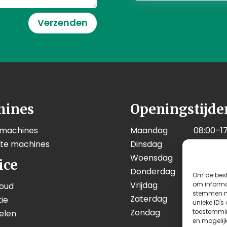
Verzenden
hines
Openingstijde
 machines
Maandag
08:00–17
kte machines
Dinsdag
08:00–17
Woensdag
08:00–17
ice
Donderdag
08:00–17
Om de best
Vrijdag
08:00–17
om informat
oud
stemmen me
Zaterdag
08:00–12
ie
unieke ID's
Zondag
Geslote
toestemmin
elen
en mogelij