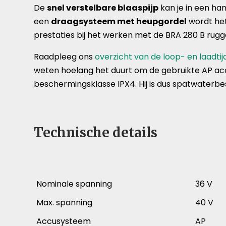
De
snel verstelbare blaaspijp
kan je in een ha
een
draagsysteem met heupgordel
wordt het
prestaties bij het werken met de BRA 280 B rug
Raadpleeg ons
overzicht van de loop- en laadti
weten hoelang het duurt om de gebruikte AP acc
beschermingsklasse IPX4. Hij is dus spatwaterbes
Technische details
Nominale spanning
36 V
Max. spanning
40 V
Accusysteem
AP