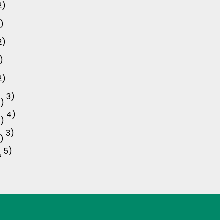
2)
)
2)
)
2)
3)
A)
4)
A)
3)
A)
5)
²