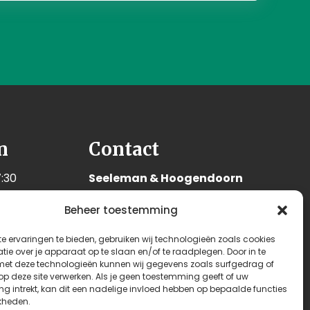
n
Contact
:30
Seeleman & Hoogendoorn
:30
Nijverheidsweg 7
Beheer toestemming
:30
3628 GD Kockengen
:30
Nederland
e ervaringen te bieden, gebruiken wij technologieën zoals cookies
:30
ie over je apparaat op te slaan en/of te raadplegen. Door in te
+31 (0)346 242 114
t deze technologieën kunnen wij gegevens zoals surfgedrag of
:00
 op deze site verwerken. Als je geen toestemming geeft of uw
info@seehoo.nl
n
g intrekt, kan dit een nadelige invloed hebben op bepaalde functies
kheden.