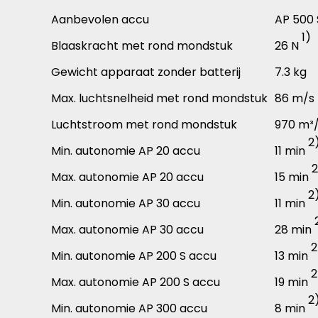
Aanbevolen accu
AP 500 
1)
Blaaskracht met rond mondstuk
26 N
Gewicht apparaat zonder batterij
7.3 kg
Max. luchtsnelheid met rond mondstuk
86 m/s
Luchtstroom met rond mondstuk
970 m³
2
Min. autonomie AP 20 accu
11 min
2
Max. autonomie AP 20 accu
15 min
2
Min. autonomie AP 30 accu
11 min
Max. autonomie AP 30 accu
28 min
2
Min. autonomie AP 200 S accu
13 min
2
Max. autonomie AP 200 S accu
19 min
2
Min. autonomie AP 300 accu
8 min