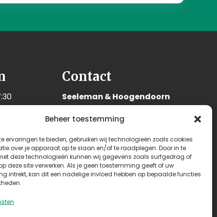
n
Contact
:30
Seeleman & Hoogendoorn
:30
Nijverheidsweg 7
Beheer toestemming
:30
3628 GD Kockengen
:30
Nederland
e ervaringen te bieden, gebruiken wij technologieën zoals cookies
:30
ie over je apparaat op te slaan en/of te raadplegen. Door in te
+31 (0)346 242 114
t deze technologieën kunnen wij gegevens zoals surfgedrag of
:00
 op deze site verwerken. Als je geen toestemming geeft of uw
info@seehoo.nl
n
g intrekt, kan dit een nadelige invloed hebben op bepaalde functies
kheden.
nsten