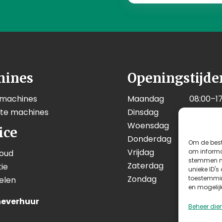
hines
Openingstijde
 machines
Maandag
08:00–17
kte machines
Dinsdag
08:00–17
Woensdag
08:00–17
ice
Donderdag
08:00–17
Om de best
Vrijdag
08:00–17
om informat
oud
stemmen me
Zaterdag
08:00–12
ie
unieke ID's
Zondag
Geslote
toestemmin
elen
en mogelij
everhuur
Beheer die