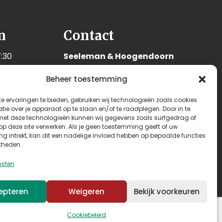
n
Contact
:30
Seeleman & Hoogendoorn
:30
Nijverheidsweg 7
Beheer toestemming
:30
3628 GD Kockengen
:30
Nederland
e ervaringen te bieden, gebruiken wij technologieën zoals cookies
:30
ie over je apparaat op te slaan en/of te raadplegen. Door in te
+31 (0)346 242 114
t deze technologieën kunnen wij gegevens zoals surfgedrag of
:00
 op deze site verwerken. Als je geen toestemming geeft of uw
info@seehoo.nl
n
g intrekt, kan dit een nadelige invloed hebben op bepaalde functies
kheden.
nsten
epteren
Weigeren
Bekijk voorkeuren
Cookiebeleid
Algemene voorwaarden
–
Privacy & cookies