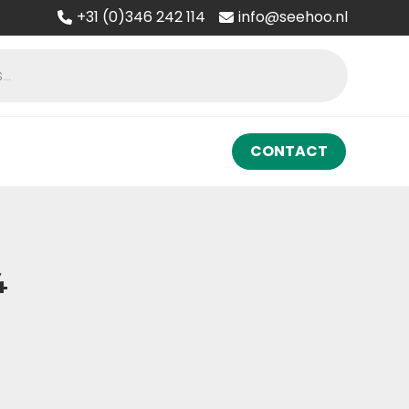
+31 (0)346 242 114
info@seehoo.nl
CONTACT
4