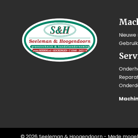
Mac
Nieuwe
Gebrui
Serv
Onderh
Reparat
Onderd
Machin
© 2026 Seeleman & Hoogendoorn - Mede mogel