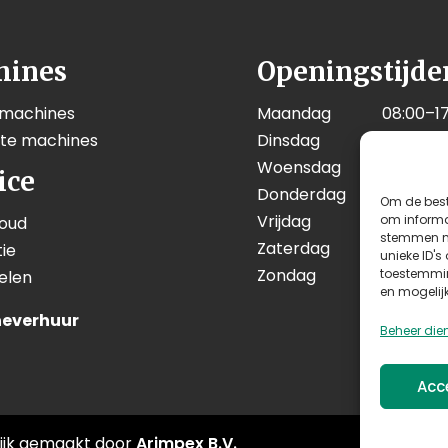
hines
Openingstijde
 machines
Maandag
08:00–17
kte machines
Dinsdag
08:00–17
Woensdag
08:00–17
ice
Donderdag
08:00–17
Om de best
Vrijdag
08:00–17
om informat
oud
stemmen me
Zaterdag
08:00–12
ie
unieke ID's
Zondag
Geslote
toestemmin
elen
en mogelij
everhuur
Beheer die
Acc
ijk gemaakt door
Arimpex B.V.