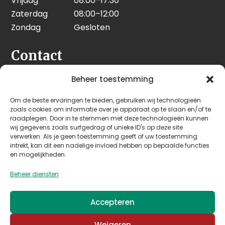
Vrijdag
08:00–17:30
Zaterdag
08:00–12:00
Zondag
Gesloten
Contact
Seeleman & Hoogendoorn
Beheer toestemming
Nijverheidsweg 7
Om de beste ervaringen te bieden, gebruiken wij technologieën
3628 GD Kockengen
zoals cookies om informatie over je apparaat op te slaan en/of te
Nederland
raadplegen. Door in te stemmen met deze technologieën kunnen
wij gegevens zoals surfgedrag of unieke ID's op deze site
verwerken. Als je geen toestemming geeft of uw toestemming
+31 (0)346 242 114
intrekt, kan dit een nadelige invloed hebben op bepaalde functies
info@seehoo.nl
en mogelijkheden.
Beheer diensten
Accepteren
© 2026 Seeleman & Hoogendoorn - Mede mogelijk
Weigeren