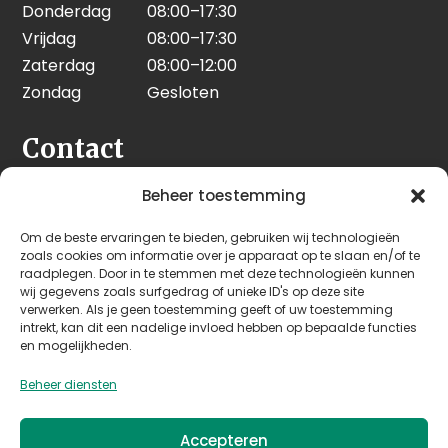
Donderdag
08:00–17:30
Vrijdag
08:00–17:30
Zaterdag
08:00–12:00
Zondag
Gesloten
Contact
Seeleman & Hoogendoorn
Beheer toestemming
Nijverheidsweg 7
Om de beste ervaringen te bieden, gebruiken wij technologieën
3628 GD Kockengen
zoals cookies om informatie over je apparaat op te slaan en/of te
Nederland
raadplegen. Door in te stemmen met deze technologieën kunnen
wij gegevens zoals surfgedrag of unieke ID's op deze site
verwerken. Als je geen toestemming geeft of uw toestemming
+31 (0)346 242 114
intrekt, kan dit een nadelige invloed hebben op bepaalde functies
info@seehoo.nl
en mogelijkheden.
Beheer diensten
Accepteren