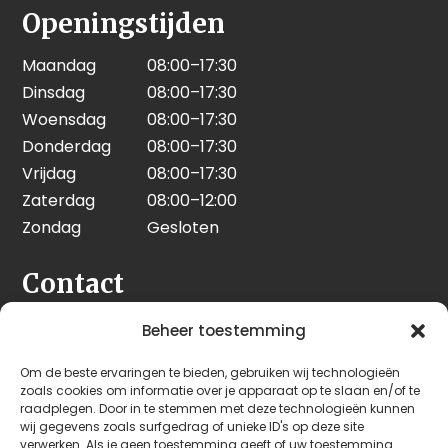
Openingstijden
Maandag
08:00–17:30
Dinsdag
08:00–17:30
Woensdag
08:00–17:30
Donderdag
08:00–17:30
Vrijdag
08:00–17:30
Zaterdag
08:00–12:00
Zondag
Gesloten
Contact
Seeleman & Hoogendoorn
Beheer toestemming
Nijverheidsweg 7
Om de beste ervaringen te bieden, gebruiken wij technologieën
3628 GD Kockengen
zoals cookies om informatie over je apparaat op te slaan en/of te
Nederland
raadplegen. Door in te stemmen met deze technologieën kunnen
wij gegevens zoals surfgedrag of unieke ID's op deze site
verwerken. Als je geen toestemming geeft of uw toestemming