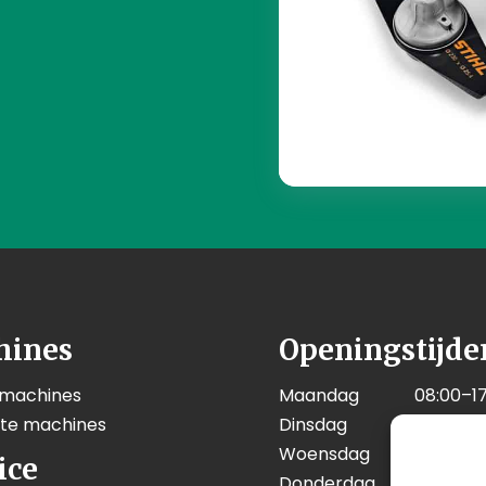
hines
Openingstijde
 machines
Maandag
08:00–17
kte machines
Dinsdag
08:00–17
Woensdag
08:00–17
ice
Donderdag
08:00–17