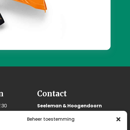
n
Contact
:30
Seeleman & Hoogendoorn
:30
Nijverheidsweg 7
Beheer toestemming
:30
3628 GD Kockengen
:30
Nederland