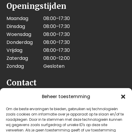
Openingstijden
Maandag
08:00–17:30
Dinsdag
08:00–17:30
Woensdag
08:00–17:30
Donderdag
08:00–17:30
Vrijdag
08:00–17:30
Zaterdag
08:00–12:00
Zondag
Gesloten
Contact
Seeleman & Hoogendoorn
Beheer toestemming
Nijverheidsweg 7
Om de beste ervaringen te bieden, gebruiken wij technologieën
3628 GD Kockengen
zoals cookies om informatie over je apparaat op te slaan en/of te
Nederland
raadplegen. Door in te stemmen met deze technologieën kunnen
wij gegevens zoals surfgedrag of unieke ID's op deze site
verwerken. Als je geen toestemming geeft of uw toestemming
+31 (0)346 242 114