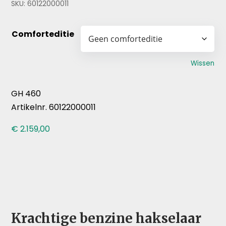
tot
SKU:
60122000011
€ 2.599,00
Comforteditie
Wissen
GH 460
Artikelnr. 60122000011
€
2.159,00
Krachtige benzine hakselaar