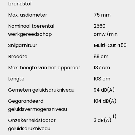
brandstof
Max. asdiameter
75 mm
Nominaal toerental
2560
werkgereedschap
omw./min.
Snijgarnituur
Multi-Cut 450
Breedte
89 cm
Max. hoogte van het apparaat
137 cm
Lengte
108 cm
Gemeten geluidsdrukniveau
94 dB(A)
Gegarandeerd
104 dB(A)
geluidsvermogensniveau
1)
Onzekerheidsfactor
3 dB(A)
geluidsdrukniveau