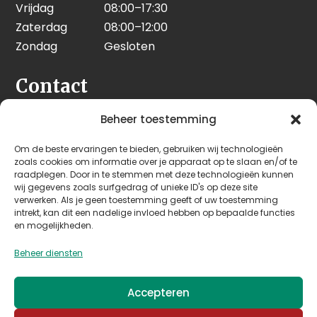
Vrijdag
08:00–17:30
Zaterdag
08:00–12:00
Zondag
Gesloten
Contact
Seeleman & Hoogendoorn
Beheer toestemming
Nijverheidsweg 7
Om de beste ervaringen te bieden, gebruiken wij technologieën
3628 GD Kockengen
zoals cookies om informatie over je apparaat op te slaan en/of te
Nederland
raadplegen. Door in te stemmen met deze technologieën kunnen
wij gegevens zoals surfgedrag of unieke ID's op deze site
verwerken. Als je geen toestemming geeft of uw toestemming
+31 (0)346 242 114
intrekt, kan dit een nadelige invloed hebben op bepaalde functies
info@seehoo.nl
en mogelijkheden.
Beheer diensten
Accepteren