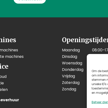
hines
Openingstijde
 machines
Maandag
08:00–17
kte machines
Dinsdag
08:00–17
Woensdag
08:00–17
ice
Donderdag
08:00–17
Om de best
Vrijdag
08:00–17
om informat
oud
stemmen me
Zaterdag
08:00–12
ie
unieke ID's
Zondag
Geslote
toestemmin
elen
en mogelij
everhuur
Beheer die