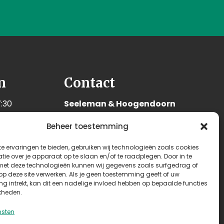
n
Contact
:30
Seeleman & Hoogendoorn
:30
Nijverheidsweg 7
Beheer toestemming
:30
3628 GD Kockengen
:30
Nederland
e ervaringen te bieden, gebruiken wij technologieën zoals cookies
:30
ie over je apparaat op te slaan en/of te raadplegen. Door in te
+31 (0)346 242 114
t deze technologieën kunnen wij gegevens zoals surfgedrag of
:00
 op deze site verwerken. Als je geen toestemming geeft of uw
info@seehoo.nl
n
g intrekt, kan dit een nadelige invloed hebben op bepaalde functies
kheden.
nsten