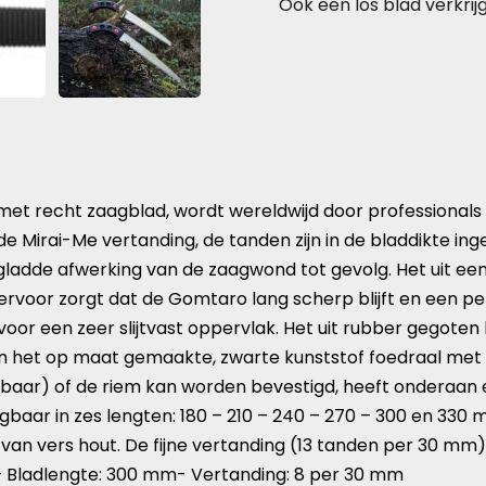
Ook een los blad verkri
 met recht zaagblad, wordt wereldwijd door professionals
 Mirai-Me vertanding, de tanden zijn in de bladdikte inge
gladde afwerking van de zaagwond tot gevolg. Het uit ee
ervoor zorgt dat de Gomtaro lang scherp blijft en een per
voor een zeer slijtvast oppervlak. Het uit rubber gegoten
s in het op maat gemaakte, zwarte kunststof foedraal me
rijgbaar) of de riem kan worden bevestigd, heeft onderaa
gbaar in zes lengten: 180 – 210 – 240 – 270 – 300 en 330
van vers hout. De fijne vertanding (13 tanden per 30 mm)
 – Bladlengte: 300 mm- Vertanding: 8 per 30 mm