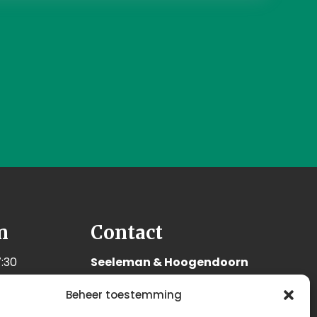
n
Contact
:30
Seeleman & Hoogendoorn
:30
Nijverheidsweg 7
Beheer toestemming
:30
3628 GD Kockengen