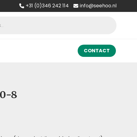
+31 (0)346 242 114
info@seehoo.nl
CONTACT
0-8