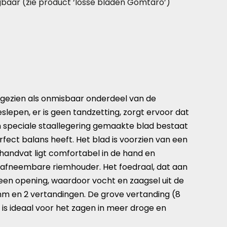
jgbaar (zie product ‘losse bladen Gomtaro’)
 gezien als onmisbaar onderdeel van de
slepen, er is geen tandzetting, zorgt ervoor dat
n speciale staallegering gemaakte blad bestaat
fect balans heeft. Het blad is voorzien van een
 handvat ligt comfortabel in de hand en
t afneembare riemhouder. Het foedraal, dat aan
n een opening, waardoor vocht en zaagsel uit de
 mm en 2 vertandingen. De grove vertanding (8
 is ideaal voor het zagen in meer droge en