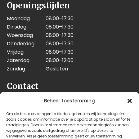
Openingstijden
Maandag
08:00–17:30
Dinsdag
08:00–17:30
Woensdag
08:00–17:30
Donderdag
08:00–17:30
Vrijdag
08:00–17:30
Zaterdag
08:00–12:00
Zondag
Gesloten
Contact
Seeleman & Hoogendoorn
Beheer toestemming
Nijverheidsweg 7
Om de beste ervaringen te bieden, gebruiken wij technologieën
3628 GD Kockengen
zoals cookies om informatie over je apparaat op te slaan en/of te
Nederland
raadplegen. Door in te stemmen met deze technologieën kunnen
wij gegevens zoals surfgedrag of unieke ID's op deze site
verwerken. Als je geen toestemming geeft of uw toestemming
+31 (0)346 242 114