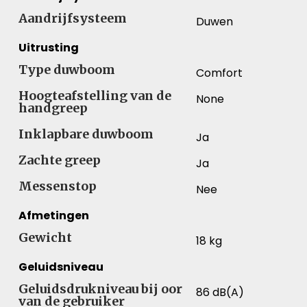
Aandrijfsysteem
Duwen
Uitrusting
Type duwboom
Comfort
Hoogteafstelling van de
None
handgreep
Inklapbare duwboom
Ja
Zachte greep
Ja
Messenstop
Nee
Afmetingen
Gewicht
18 kg
Geluidsniveau
Geluidsdrukniveau bij oor
86 dB(A)
van de gebruiker