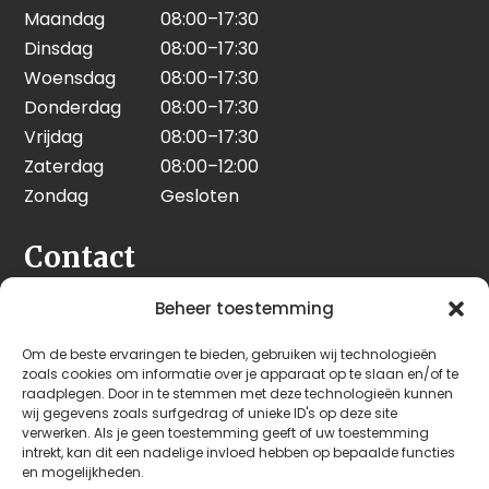
Maandag
08:00–17:30
Dinsdag
08:00–17:30
Woensdag
08:00–17:30
Donderdag
08:00–17:30
Vrijdag
08:00–17:30
Zaterdag
08:00–12:00
Zondag
Gesloten
Contact
Seeleman & Hoogendoorn
Beheer toestemming
Nijverheidsweg 7
Om de beste ervaringen te bieden, gebruiken wij technologieën
3628 GD Kockengen
zoals cookies om informatie over je apparaat op te slaan en/of te
Nederland
raadplegen. Door in te stemmen met deze technologieën kunnen
wij gegevens zoals surfgedrag of unieke ID's op deze site
verwerken. Als je geen toestemming geeft of uw toestemming
+31 (0)346 242 114
intrekt, kan dit een nadelige invloed hebben op bepaalde functies
info@seehoo.nl
en mogelijkheden.