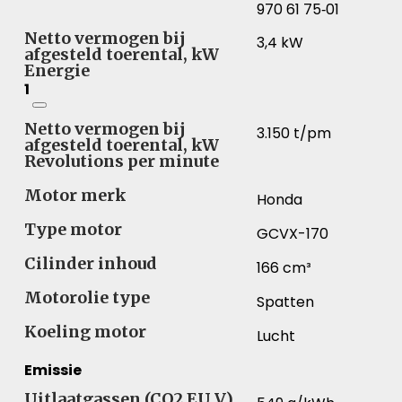
970 61 75‑01
Netto vermogen bij
3,4 kW
afgesteld toerental, kW
Energie
1
Netto vermogen bij
3.150 t/pm
afgesteld toerental, kW
Revolutions per minute
Motor merk
Honda
Type motor
GCVX-170
Cilinder inhoud
166 cm³
Motorolie type
Spatten
Koeling motor
Lucht
Emissie
Uitlaatgassen (CO2 EU V)