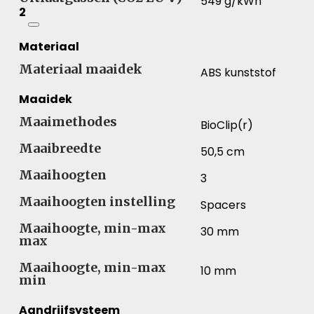
549 g/kWh
2
Materiaal
Materiaal maaidek
ABS kunststof
Maaidek
Maaimethodes
BioClip(r)
Maaibreedte
50,5 cm
Maaihoogten
3
Maaihoogten instelling
Spacers
Maaihoogte, min-max
30 mm
max
Maaihoogte, min-max
10 mm
min
Aandrijfsysteem