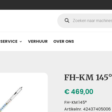
Producten
zoeken
SERVICE
VERHUUR
OVER ONS
FH-KM 145
€
469,00
FH-KM 145°
Artikelnr. 42437405006