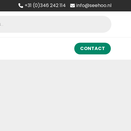
+31 (0)346 242 114
info@seehoo.nl
CONTACT
°