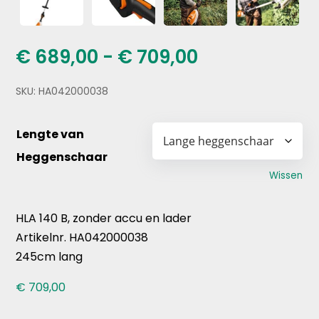
Prijsklasse:
€
689,00
-
€
709,00
€ 689,00
tot
SKU:
HA042000038
€ 709,00
Lengte van
Heggenschaar
Wissen
HLA 140 B, zonder accu en lader
Artikelnr. HA042000038
245cm lang
€
709,00