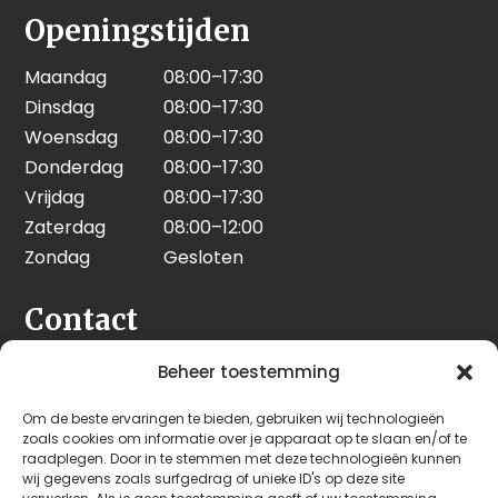
Openingstijden
Maandag
08:00–17:30
Dinsdag
08:00–17:30
Woensdag
08:00–17:30
Donderdag
08:00–17:30
Vrijdag
08:00–17:30
Zaterdag
08:00–12:00
Zondag
Gesloten
Contact
Seeleman & Hoogendoorn
Beheer toestemming
Nijverheidsweg 7
Om de beste ervaringen te bieden, gebruiken wij technologieën
3628 GD Kockengen
zoals cookies om informatie over je apparaat op te slaan en/of te
Nederland
raadplegen. Door in te stemmen met deze technologieën kunnen
wij gegevens zoals surfgedrag of unieke ID's op deze site