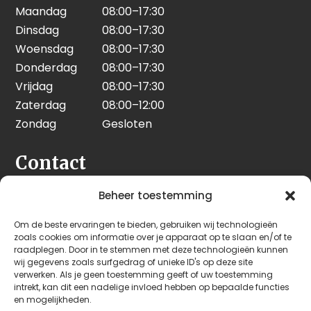
Maandag
08:00–17:30
Dinsdag
08:00–17:30
Woensdag
08:00–17:30
Donderdag
08:00–17:30
Vrijdag
08:00–17:30
Zaterdag
08:00–12:00
Zondag
Gesloten
Contact
Seeleman & Hoogendoorn
Beheer toestemming
Nijverheidsweg 7
Om de beste ervaringen te bieden, gebruiken wij technologieën
3628 GD Kockengen
zoals cookies om informatie over je apparaat op te slaan en/of te
Nederland
raadplegen. Door in te stemmen met deze technologieën kunnen
wij gegevens zoals surfgedrag of unieke ID's op deze site
verwerken. Als je geen toestemming geeft of uw toestemming
+31 (0)346 242 114
intrekt, kan dit een nadelige invloed hebben op bepaalde functies
info@seehoo.nl
en mogelijkheden.