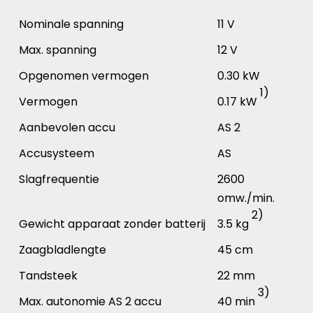
Nominale spanning
11 V
Max. spanning
12 V
Opgenomen vermogen
0.30 kW
1)
Vermogen
0.17 kW
Aanbevolen accu
AS 2
Accusysteem
AS
Slagfrequentie
2600
omw./min.
2)
Gewicht apparaat zonder batterij
3.5 kg
Zaagbladlengte
45 cm
Tandsteek
22 mm
3)
Max. autonomie AS 2 accu
40 min