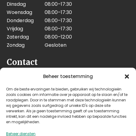
Dinsdag
08:00–17:30
Woensdag
08:00–17:30
Donderdag
08:00–17:30
Vrijdag
08:00–17:30
Zaterdag
08:00–12:00
Zondag
Gesloten
Contact
Seeleman & Hoogendoorn
Beheer toestemming
Nijverheidsweg 7
Om de beste ervaringen te bieden, gebruiken wij technologieën
3628 GD Kockengen
zoals cookies om informatie over je apparaat op te slaan en/of te
Nederland
raadplegen. Door in te stemmen met deze technologieën kunnen
wij gegevens zoals surfgedrag of unieke ID's op deze site
verwerken. Als je geen toestemming geeft of uw toestemming
+31 (0)346 242 114
intrekt, kan dit een nadelige invloed hebben op bepaalde functies
info@seehoo.nl
en mogelijkheden.
Beheer diensten