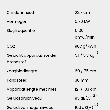
Cilinderinhoud
22.7 cm³
Vermogen
0.70 kW
Slagfrequentie
5100
omw./min.
CO2
967 g/kWh
1)
Gewicht apparaat zonder
5.1 / 5.3 kg
brandstof
Zaagbladlengte
60 / 75 cm
Tandsteek
30 mm
Apparaatlengte met mes
121 / 133 cm
2)
Geluidsdrukniveau
95 dB(A)
2)
Geluidsvermogenniveau
106 dB(A)