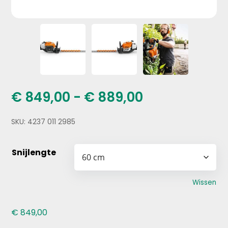
Prijsklasse:
€
849,00
-
€
889,00
€ 849,00
tot
SKU:
4237 011 2985
€ 889,00
Snijlengte
Wissen
€
849,00