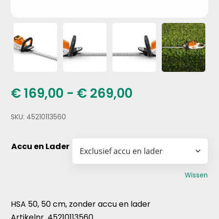
Prijsklasse:
€
169,00
-
€
269,00
€ 169,00
tot
SKU:
45210113560
€ 269,00
Accu en Lader
Wissen
HSA 50, 50 cm, zonder accu en lader
Artikelnr. 45210113560