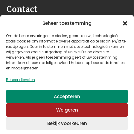
Contact
Seeleman & Hoogendoorn
Beheer toestemming
Nijverheidsweg 7
Om de beste ervaringen te bieden, gebruiken wij technologieën
3628 GD Kockengen
zoals cookies om informatie over je apparaat op te slaan en/of te
Nederland
raadplegen. Door in te stemmen met deze technologieën kunnen
wij gegevens zoals surfgedrag of unieke ID's op deze site
verwerken. Als je geen toestemming geeft of uw toestemming
+31 (0)346 242 114
intrekt, kan dit een nadelige invloed hebben op bepaalde functies
info@seehoo.nl
en mogelijkheden.
Beheer diensten
Accepteren
© 2026 Seeleman & Hoogendoorn - Mede mogelijk
Weigeren
gemaakt door
Arimpex B.V.
Bekijk voorkeuren
Algemene voorwaarden
–
Privacy & cookies