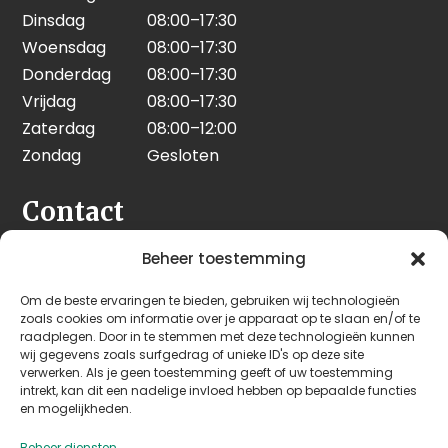
Dinsdag
08:00–17:30
Woensdag
08:00–17:30
Donderdag
08:00–17:30
Vrijdag
08:00–17:30
Zaterdag
08:00–12:00
Zondag
Gesloten
Contact
Seeleman & Hoogendoorn
Beheer toestemming
Nijverheidsweg 7
Om de beste ervaringen te bieden, gebruiken wij technologieën
3628 GD Kockengen
zoals cookies om informatie over je apparaat op te slaan en/of te
Nederland
raadplegen. Door in te stemmen met deze technologieën kunnen
wij gegevens zoals surfgedrag of unieke ID's op deze site
verwerken. Als je geen toestemming geeft of uw toestemming
+31 (0)346 242 114
intrekt, kan dit een nadelige invloed hebben op bepaalde functies
info@seehoo.nl
en mogelijkheden.
Beheer diensten