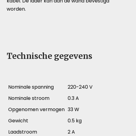
kabel. De lader kan aan de wand bevestigd
worden.
Technische gegevens
Nominale spanning
220-240 V
Nominale stroom
0.3 A
Opgenomen vermogen
33 W
Gewicht
0.5 kg
Laadstroom
2 A