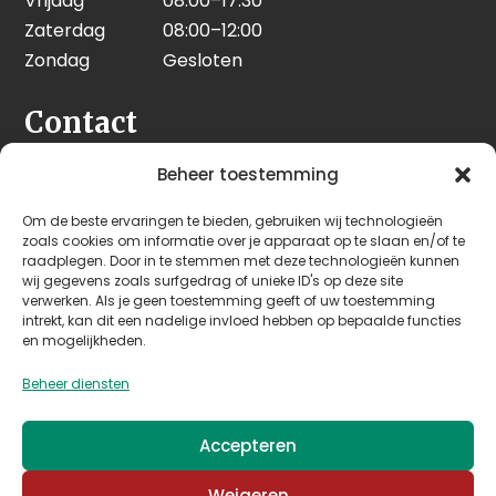
Vrijdag
08:00–17:30
Zaterdag
08:00–12:00
Zondag
Gesloten
Contact
Seeleman & Hoogendoorn
Beheer toestemming
Nijverheidsweg 7
Om de beste ervaringen te bieden, gebruiken wij technologieën
3628 GD Kockengen
zoals cookies om informatie over je apparaat op te slaan en/of te
Nederland
raadplegen. Door in te stemmen met deze technologieën kunnen
wij gegevens zoals surfgedrag of unieke ID's op deze site
verwerken. Als je geen toestemming geeft of uw toestemming
+31 (0)346 242 114
intrekt, kan dit een nadelige invloed hebben op bepaalde functies
info@seehoo.nl
en mogelijkheden.
Beheer diensten
Accepteren
© 2026 Seeleman & Hoogendoorn - Mede mogelijk
Weigeren