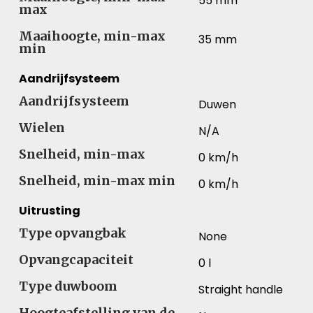
55 mm
max
Maaihoogte, min-max
35 mm
min
Aandrijfsysteem
Aandrijfsysteem
Duwen
Wielen
N/A
Snelheid, min-max
0 km/h
Snelheid, min-max min
0 km/h
Uitrusting
Type opvangbak
None
Opvangcapaciteit
0 l
Type duwboom
Straight handle
Hoogteafstelling van de