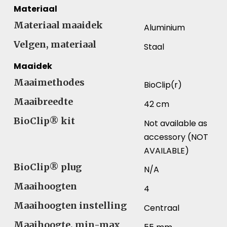
Materiaal
Materiaal maaidek
Aluminium
Velgen, materiaal
Staal
Maaidek
Maaimethodes
BioClip(r)
Maaibreedte
42 cm
BioClip® kit
Not available as
accessory (NOT
AVAILABLE)
BioClip® plug
N/A
Maaihoogten
4
Maaihoogten instelling
Centraal
Maaihoogte, min-max