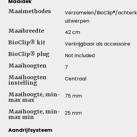
Maaidek
Maaimethodes
Verzamelen/BioClip®/achter
uitwerpen
Maaibreedte
42 cm
BioClip® kit
Verkrijgbaar als accessoire
BioClip® plug
Not included
Maaihoogten
7
Maaihoogten
Centraal
instelling
Maaihoogte, min-
75 mm
max max
Maaihoogte, min-
25 mm
max min
Aandrijfsysteem