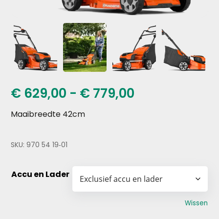
Prijsklasse:
€
629,00
-
€
779,00
€ 629,00
Maaibreedte 42cm
tot
€ 779,00
SKU:
970 54 19‑01
Accu en Lader
Wissen