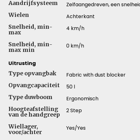
Aandrijfsysteem
Zelfaangedreven, een snelhei
Wielen
Achterkant
Snelheid, min-
4 km/h
max
Snelheid, min-
0 km/h
max min
Uitrusting
Type opvangbak
Fabric with dust blocker
Opvangcapaciteit
50 l
Type duwboom
Ergonomisch
Hoogteafstelling
2 Step
van de handgreep
Wiellager,
Yes/Yes
voor/achter